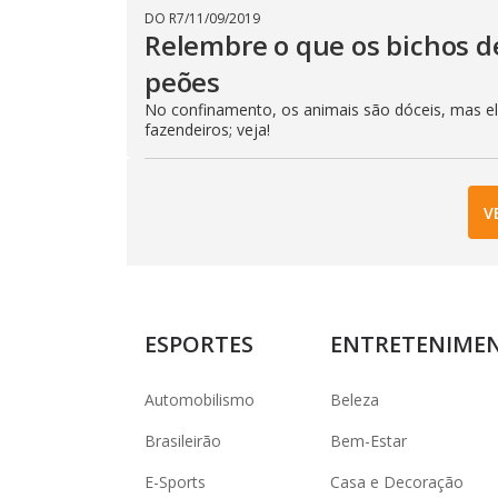
DO R7
/
11/09/2019
Relembre o que os bichos d
peões
No confinamento, os animais são dóceis, mas e
fazendeiros; veja!
V
ESPORTES
ENTRETENIME
Automobilismo
Beleza
Brasileirão
Bem-Estar
E-Sports
Casa e Decoração