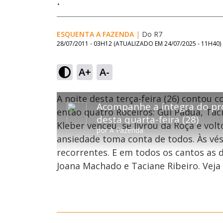
.
ESQUENTA A FAZENDA
|
Do R7
28/07/2011 - 03H12
(ATUALIZADO EM
24/07/2025 - 11H40
)
A+
A-
T
T
A noite desta terça-feira (26) contou 
O vídeo não está disponível ou não é su
h
Acompanhe a íntegra do p
h
Código do Erro:
MEDIA_ERR_SRC_NOT_SUPPOR
i
então quatro Roceiros: Gui Pádua, Taci
i
s
desta quarta-feira (28)
Kleber venceu, se livrou da Roça e vol
i
s
Oops
por
A Fazenda
s
i
ansiedade toma conta de todos. Às vés
a
s
Por fa
m
recorrentes. E em todos os cantos as 
o
a
d
m
Joana Machado e Taciane Ribeiro. Veja
a
o
l
w
d
i
a
n
l
d
o
w
w
i
.