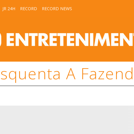
JR 24H
RECORD
RECORD NEWS
squenta A Fazen