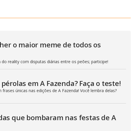
a
l
o
g
olher o maior meme de todos os
do reality com disputas diárias entre os peões; participe!
 pérolas em A Fazenda? Faça o teste!
m frases únicas nas edições de A Fazenda! Você lembra delas?
adas que bombaram nas festas de A