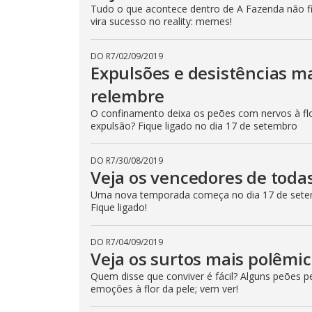
Tudo o que acontece dentro de A Fazenda não fic
vira sucesso no reality: memes!
DO R7
/
02/09/2019
Expulsões e desistências m
relembre
O confinamento deixa os peões com nervos à flo
expulsão? Fique ligado no dia 17 de setembro
DO R7
/
30/08/2019
Veja os vencedores de toda
Uma nova temporada começa no dia 17 de setem
Fique ligado!
DO R7
/
04/09/2019
Veja os surtos mais polêmi
Quem disse que conviver é fácil? Alguns peões 
emoções à flor da pele; vem ver!