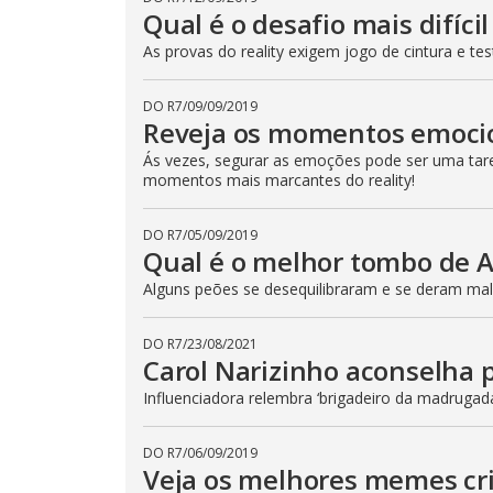
t
Qual é o desafio mais difíci
t
o
As provas do reality exigem jogo de cintura e t
n
.
DO R7
/
09/09/2019
Reveja os momentos emoci
Ás vezes, segurar as emoções pode ser uma taref
momentos mais marcantes do reality!
DO R7
/
05/09/2019
Qual é o melhor tombo de 
Alguns peões se desequilibraram e se deram mal!
DO R7
/
23/08/2021
Carol Narizinho aconselha 
Influenciadora relembra ‘brigadeiro da madrugad
DO R7
/
06/09/2019
Veja os melhores memes cr