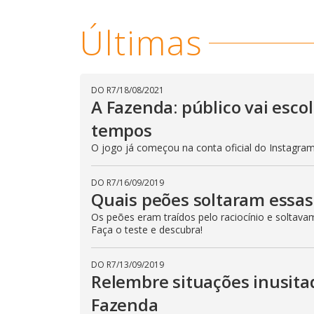
n
T
h
d
Últimas
i
o
s
m
w
o
.
d
a
l
DO R7
/
18/08/2021
c
A Fazenda: público vai esc
a
n
tempos
b
e
c
O jogo já começou na conta oficial do Instagram 
l
o
s
DO R7
/
16/09/2019
e
Quais peões soltaram essas
d
b
y
Os peões eram traídos pelo raciocínio e soltava
p
Faça o teste e descubra!
r
e
s
s
DO R7
/
13/09/2019
i
Relembre situações inusit
n
g
Fazenda
t
h