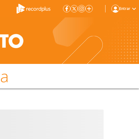
Entrar
da