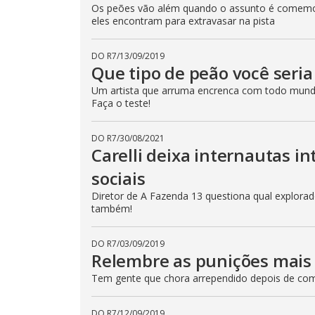
Os peões vão além quando o assunto é comemor
e
E
eles encontram para extravasar na pista
s
c
a
DO R7
/
13/09/2019
p
e
Que tipo de peão você seri
k
e
Um artista que arruma encrenca com todo mund
y
Faça o teste!
o
r
a
c
DO R7
/
30/08/2021
t
Carelli deixa internautas i
i
v
sociais
a
t
i
Diretor de A Fazenda 13 questiona qual explorador
n
também!
g
t
h
DO R7
/
03/09/2019
e
c
Relembre as punições mais 
l
o
Tem gente que chora arrependido depois de come
s
e
b
u
DO R7
/
12/09/2019