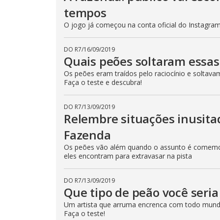
p
tempos
e
k
O jogo já começou na conta oficial do Instagram 
e
y
o
r
DO R7
/
16/09/2019
a
Quais peões soltaram essas
c
t
Os peões eram traídos pelo raciocínio e soltava
i
v
Faça o teste e descubra!
a
t
i
DO R7
/
13/09/2019
n
g
Relembre situações inusit
t
h
Fazenda
e
c
Os peões vão além quando o assunto é comemor
l
eles encontram para extravasar na pista
o
s
e
b
DO R7
/
13/09/2019
u
Que tipo de peão você seri
t
t
o
Um artista que arruma encrenca com todo mund
n
Faça o teste!
.