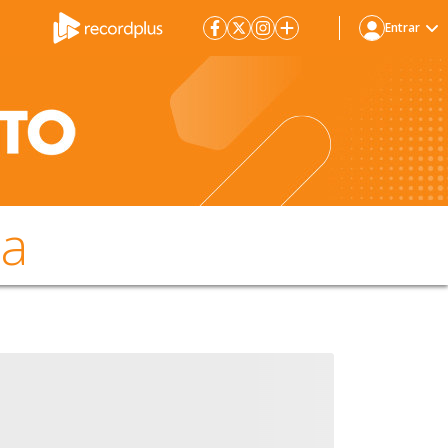
Entrar
da