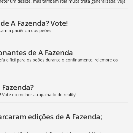
ter um deslize, mas também rola muita treta generalizada; veja
l de A Fazenda? Vote!
estam a paciência dos peões
onantes de A Fazenda
a difícil para os peões durante o confinamento; relembre os
A Fazenda?
 Vote no melhor atrapalhado do reality!
arcaram edições de A Fazenda;