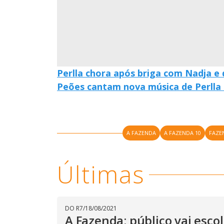
o
d
a
l
c
a
n
b
e
c
Perlla chora após briga com Nadja e
l
o
Peões cantam nova música de Perlla 
s
e
d
b
y
p
r
A FAZENDA
A FAZENDA 10
FAZE
e
s
s
i
Últimas
n
g
t
h
e
E
s
DO R7
/
18/08/2021
c
A Fazenda: público vai esc
a