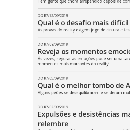
Tem gente que chora arrependido depois de come
DO R7
/
12/09/2019
Qual é o desafio mais difíci
As provas do reality exigem jogo de cintura e t
DO R7
/
09/09/2019
Reveja os momentos emoci
Ás vezes, segurar as emoções pode ser uma taref
momentos mais marcantes do reality!
DO R7
/
05/09/2019
Qual é o melhor tombo de 
Alguns peões se desequilibraram e se deram mal!
DO R7
/
02/09/2019
Expulsões e desistências m
relembre