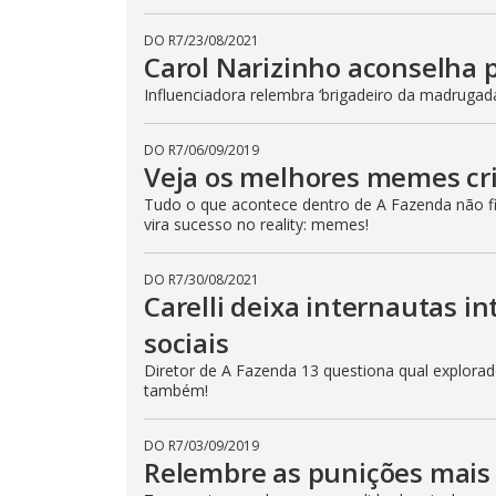
DO R7
/
23/08/2021
Carol Narizinho aconselha 
Influenciadora relembra ‘brigadeiro da madrugad
DO R7
/
06/09/2019
Veja os melhores memes cr
Tudo o que acontece dentro de A Fazenda não fic
vira sucesso no reality: memes!
DO R7
/
30/08/2021
Carelli deixa internautas i
sociais
Diretor de A Fazenda 13 questiona qual explorador
também!
DO R7
/
03/09/2019
Relembre as punições mais 