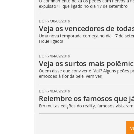
O confinamento deixa os peões com nervos à flo
expulsão? Fique ligado no dia 17 de setembro
DO R7
/
30/08/2019
Veja os vencedores de toda
Uma nova temporada começa no dia 17 de setem
Fique ligado!
DO R7
/
04/09/2019
Veja os surtos mais polêmi
Quem disse que conviver é fácil? Alguns peões 
emoções à flor da pele; vem ver!
DO R7
/
03/09/2019
Relembre os famosos que já
Em muitas edições do reality, famosos visitaram
V