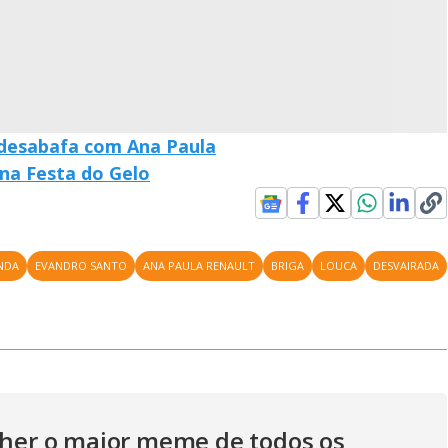
V
i
d
 desabafa com Ana Paula
na Festa do Gelo
e
NDA
EVANDRO SANTO
ANA PAULA RENAULT
BRIGA
LOUCA
DESVAIRADA
o
olher o maior meme de todos os