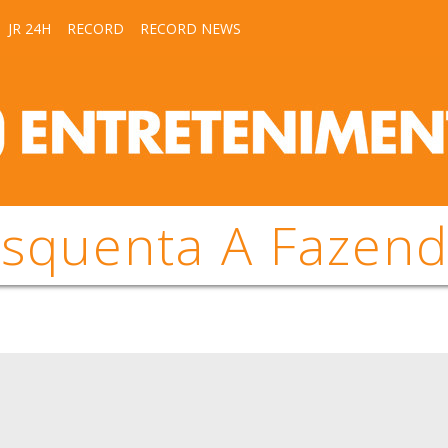
JR 24H
RECORD
RECORD NEWS
squenta A Fazen