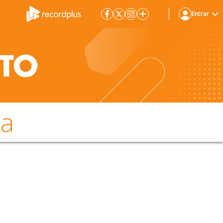
Entrar
da