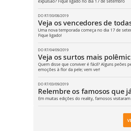
expulsão? Fique ligado no dia 17 de setembro
DO R7
/
30/08/2019
Veja os vencedores de toda
Uma nova temporada começa no dia 17 de setem
Fique ligado!
DO R7
/
04/09/2019
Veja os surtos mais polêmi
Quem disse que conviver é fácil? Alguns peões 
emoções à flor da pele; vem ver!
DO R7
/
03/09/2019
Relembre os famosos que já
Em muitas edições do reality, famosos visitaram
V