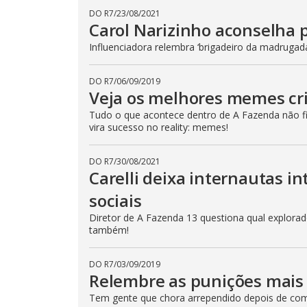
p
DO R7
/
23/08/2021
e
Carol Narizinho aconselha 
k
e
y
Influenciadora relembra ‘brigadeiro da madrugad
o
r
a
DO R7
/
06/09/2019
c
Veja os melhores memes cr
t
i
v
Tudo o que acontece dentro de A Fazenda não fic
a
vira sucesso no reality: memes!
t
i
n
g
DO R7
/
30/08/2021
t
Carelli deixa internautas i
h
e
sociais
c
l
Diretor de A Fazenda 13 questiona qual explorador
o
s
também!
e
b
u
DO R7
/
03/09/2019
t
t
Relembre as punições mais 
o
n
Tem gente que chora arrependido depois de come
.