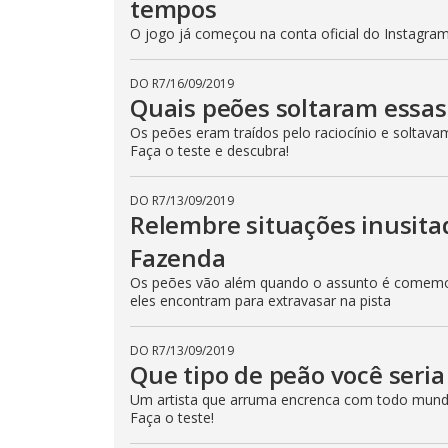
tempos
o
.
d
O jogo já começou na conta oficial do Instagram 
a
l
c
a
DO R7
/
16/09/2019
n
Quais peões soltaram essas
b
e
Os peões eram traídos pelo raciocínio e soltava
c
l
Faça o teste e descubra!
o
s
e
DO R7
/
13/09/2019
d
Relembre situações inusit
b
y
p
Fazenda
r
e
Os peões vão além quando o assunto é comemor
s
eles encontram para extravasar na pista
s
i
n
g
DO R7
/
13/09/2019
t
Que tipo de peão você seri
h
e
Um artista que arruma encrenca com todo mund
E
s
Faça o teste!
c
a