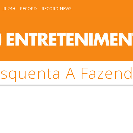
JR 24H
RECORD
RECORD NEWS
squenta A Fazen