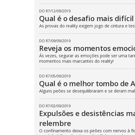
DO R7
/
12/09/2019
Qual é o desafio mais difíci
As provas do reality exigem jogo de cintura e t
DO R7
/
09/09/2019
Reveja os momentos emoci
Ás vezes, segurar as emoções pode ser uma taref
momentos mais marcantes do reality!
DO R7
/
05/09/2019
Qual é o melhor tombo de 
Alguns peões se desequilibraram e se deram mal!
DO R7
/
02/09/2019
Expulsões e desistências m
relembre
O confinamento deixa os peões com nervos à flo