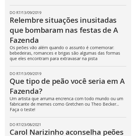
n
g
DO R7
/
13/09/2019
t
h
Relembre situações inusitadas
e
E
que bombaram nas festas de A
s
c
Fazenda
a
p
e
Os peões vão além quando o assunto é comemorar:
k
bebedeiras, romances e brigas são algumas das formas
e
que eles encontram para extravasar na pista
y
o
r
a
DO R7
/
13/09/2019
c
Que tipo de peão você seria em A
t
i
Fazenda?
v
a
t
Um artista que arruma encrenca com todo mundo ou um
i
fabricante de memes como Gretchen ou Theo Becker...
n
Faça o teste!
g
t
h
e
DO R7
/
23/08/2021
c
Carol Narizinho aconselha peões
l
o