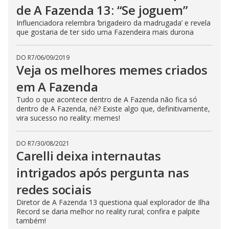
de A Fazenda 13: “Se joguem”
s
e
b
Influenciadora relembra ‘brigadeiro da madrugada’ e revela
u
que gostaria de ter sido uma Fazendeira mais durona
t
t
o
n
DO R7
/
06/09/2019
.
Veja os melhores memes criados
em A Fazenda
Tudo o que acontece dentro de A Fazenda não fica só
dentro de A Fazenda, né? Existe algo que, definitivamente,
vira sucesso no reality: memes!
DO R7
/
30/08/2021
Carelli deixa internautas
intrigados após pergunta nas
redes sociais
Diretor de A Fazenda 13 questiona qual explorador de Ilha
Record se daria melhor no reality rural; confira e palpite
também!