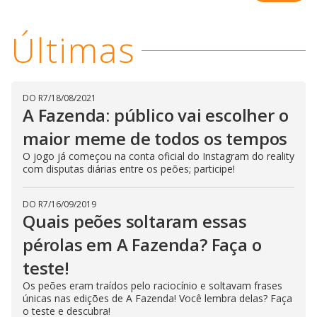
l
d
l
o
w
D
w
Últimas
i
.
i
n
T
a
h
d
i
l
o
s
o
m
w
DO R7
/
18/08/2021
o
g
.
d
A Fazenda: público vai escolher o
a
l
maior meme de todos os tempos
c
a
O jogo já começou na conta oficial do Instagram do reality
n
com disputas diárias entre os peões; participe!
b
e
c
l
DO R7
/
16/09/2019
o
Quais peões soltaram essas
s
e
d
pérolas em A Fazenda? Faça o
b
y
teste!
p
r
Os peões eram traídos pelo raciocínio e soltavam frases
e
s
únicas nas edições de A Fazenda! Você lembra delas? Faça
s
o teste e descubra!
i