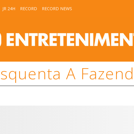
JR 24H
RECORD
RECORD NEWS
squenta A Fazen