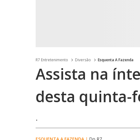
R7 Entretenimento
Diversão
Esquenta A Fazenda
Assista na ínt
desta quinta-f
.
ESQUENTA A FAZENDA
|
Do R7