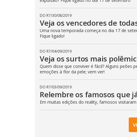
expulsão? Fique ligado no dia 17 de setembro
DO R7
/
30/08/2019
Veja os vencedores de toda
Uma nova temporada começa no dia 17 de setem
Fique ligado!
DO R7
/
04/09/2019
Veja os surtos mais polêmi
Quem disse que conviver é fácil? Alguns peões 
emoções à flor da pele; vem ver!
DO R7
/
03/09/2019
Relembre os famosos que já
Em muitas edições do reality, famosos visitaram
V