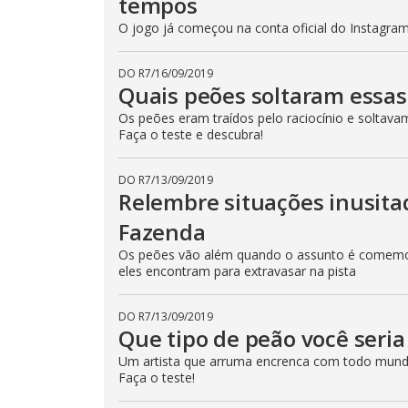
tempos
o
.
d
O jogo já começou na conta oficial do Instagram 
a
l
c
a
DO R7
/
16/09/2019
n
Quais peões soltaram essas
b
e
Os peões eram traídos pelo raciocínio e soltava
c
Faça o teste e descubra!
l
o
s
e
DO R7
/
13/09/2019
d
Relembre situações inusit
b
y
Fazenda
p
r
e
Os peões vão além quando o assunto é comemor
s
eles encontram para extravasar na pista
s
i
n
g
DO R7
/
13/09/2019
t
Que tipo de peão você seri
h
e
Um artista que arruma encrenca com todo mund
E
Faça o teste!
s
c
a