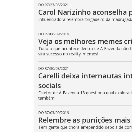
p
DO R7
/
23/08/2021
e
Carol Narizinho aconselha 
k
e
Influenciadora relembra ‘brigadeiro da madrugad
y
o
r
a
DO R7
/
06/09/2019
c
Veja os melhores memes cr
t
i
v
Tudo o que acontece dentro de A Fazenda não fic
a
vira sucesso no reality: memes!
t
i
n
DO R7
/
30/08/2021
g
t
Carelli deixa internautas i
h
e
sociais
c
l
Diretor de A Fazenda 13 questiona qual explorador
o
s
também!
e
b
u
DO R7
/
03/09/2019
t
Relembre as punições mais 
t
o
n
Tem gente que chora arrependido depois de come
.