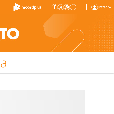
Entrar
da