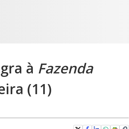
egra à
Fazenda
eira (11)