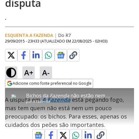
disputa
.
ESQUENTA A FAZENDA
|
Do R7
29/09/2015 - 23H33
(ATUALIZADO EM
22/08/2025 - 02H03
)
A+
A-
error_outline
Adicione como fonte preferencial no Google
OK
T
T
Opens in new window
Bichos da
Fazenda
não estão nem um pouco preocupados com a disputa
h
O vídeo não está disponível ou não é
Oops! Algo deu errado
h
C
A disputa em
A Fazenda
está pegando fogo,
i
por
A Fazenda
i
suportado pelo seu browser
s
l
Por favor, recarregue a página.
mas tem quem não está nem um pouco
i
s
Código do Erro:
MEDIA_ERR_SRC_NOT_SUPPORTED
o
s
i
preocupado: os bichos. Para esses, apenas os
a
s
Recarregar
s
m
cuidados dos peões são importantes.
e
o
a
d
M
m
a
o
o
l