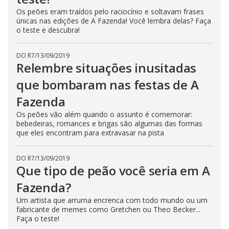
s
Os peões eram traídos pelo raciocínio e soltavam frases
s
únicas nas edições de A Fazenda! Você lembra delas? Faça
i
n
o teste e descubra!
g
t
h
DO R7
/
13/09/2019
e
E
Relembre situações inusitadas
s
c
que bombaram nas festas de A
a
p
Fazenda
e
k
e
Os peões vão além quando o assunto é comemorar:
y
bebedeiras, romances e brigas são algumas das formas
o
que eles encontram para extravasar na pista
r
a
c
t
DO R7
/
13/09/2019
i
Que tipo de peão você seria em A
v
a
Fazenda?
t
i
n
Um artista que arruma encrenca com todo mundo ou um
g
fabricante de memes como Gretchen ou Theo Becker...
t
Faça o teste!
h
e