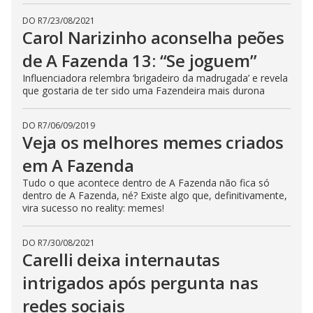
c
l
DO R7
/
23/08/2021
o
Carol Narizinho aconselha peões
s
e
de A Fazenda 13: “Se joguem”
b
u
t
Influenciadora relembra ‘brigadeiro da madrugada’ e revela
t
que gostaria de ter sido uma Fazendeira mais durona
o
n
.
DO R7
/
06/09/2019
Veja os melhores memes criados
em A Fazenda
Tudo o que acontece dentro de A Fazenda não fica só
dentro de A Fazenda, né? Existe algo que, definitivamente,
vira sucesso no reality: memes!
DO R7
/
30/08/2021
Carelli deixa internautas
intrigados após pergunta nas
redes sociais