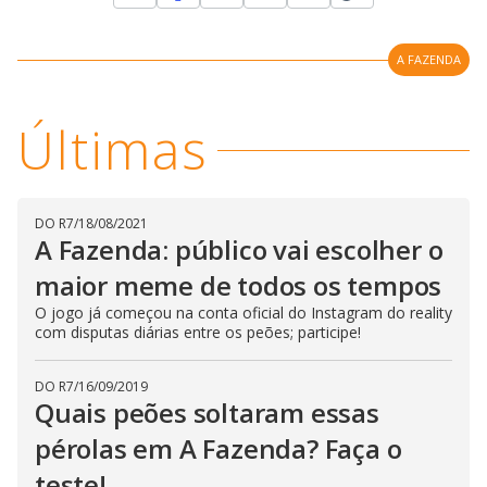
w
d
d
i
a
a
n
l
d
A FAZENDA
l
o
w
D
w
i
.
i
n
T
Últimas
a
h
d
i
l
o
s
o
m
w
o
g
.
d
DO R7
/
18/08/2021
a
A Fazenda: público vai escolher o
l
c
a
maior meme de todos os tempos
n
b
O jogo já começou na conta oficial do Instagram do reality
e
com disputas diárias entre os peões; participe!
c
l
o
s
DO R7
/
16/09/2019
e
Quais peões soltaram essas
d
b
y
pérolas em A Fazenda? Faça o
p
r
teste!
e