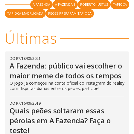
l
d
A FAZENDA
A FAZENDA 8
ROBERTO JUSTUS
TAPIOCA
l
o
w
D
w
TAPIOCA MADRUGADA
PEOES PREPARAM TAPIOCA
i
.
i
n
T
a
h
d
i
l
Últimas
o
s
o
m
w
o
g
.
d
a
l
DO R7
/
18/08/2021
c
a
A Fazenda: público vai escolher o
n
b
maior meme de todos os tempos
e
c
O jogo já começou na conta oficial do Instagram do reality
l
o
com disputas diárias entre os peões; participe!
s
e
d
DO R7
/
16/09/2019
b
Quais peões soltaram essas
y
p
r
pérolas em A Fazenda? Faça o
e
s
teste!
s
i