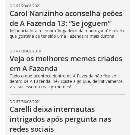
s
DO R7
/
23/08/2021
e
Carol Narizinho aconselha peões
b
u
de A Fazenda 13: “Se joguem”
t
t
o
Influenciadora relembra ‘brigadeiro da madrugada’ e revela
n
que gostaria de ter sido uma Fazendeira mais durona
.
DO R7
/
06/09/2019
Veja os melhores memes criados
em A Fazenda
Tudo o que acontece dentro de A Fazenda não fica só
dentro de A Fazenda, né? Existe algo que, definitivamente,
vira sucesso no reality: memes!
DO R7
/
30/08/2021
Carelli deixa internautas
intrigados após pergunta nas
redes sociais