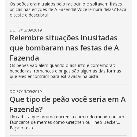
Os peões eram traídos pelo raciocínio e soltavam frases
n
g
únicas nas edições de A Fazenda! Você lembra delas? Faça
t
o teste e descubra!
h
e
E
s
DO R7
/
13/09/2019
c
Relembre situações inusitadas
a
p
que bombaram nas festas de A
e
k
Fazenda
e
y
o
Os peões vão além quando o assunto é comemorar:
r
bebedeiras, romances e brigas são algumas das formas
a
que eles encontram para extravasar na pista
c
t
i
v
DO R7
/
13/09/2019
a
Que tipo de peão você seria em A
t
i
Fazenda?
n
g
t
Um artista que arruma encrenca com todo mundo ou um
h
fabricante de memes como Gretchen ou Theo Becker...
e
Faça o teste!
c
l
o