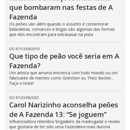
que bombaram nas festas de A
Fazenda
Os peões vão além quando o assunto é comemorar:
bebedeiras, romances e brigas são algumas das formas
que eles encontram para extravasar na pista
DO R7
/
13/09/2019
Que tipo de peão você seria em A
Fazenda?
Um artista que arruma encrenca com todo mundo ou um
fabricante de memes como Gretchen ou Theo Becker...
Faça o teste!
DO R7
/
23/08/2021
Carol Narizinho aconselha peões
de A Fazenda 13: “Se joguem”
Influenciadora relembra ‘brigadeiro da madrugada’ e revela
que gostaria de ter sido uma Fazendeira mais durona