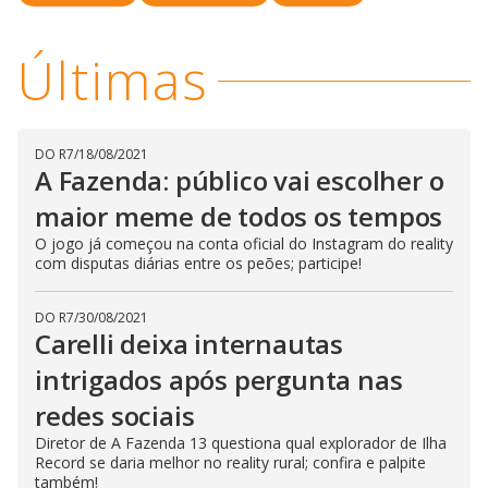
y
d
M
o
V
u
w
d
Últimas
o
.
T
h
i
i
s
m
o
DO R7
/
18/08/2021
d
d
A Fazenda: público vai escolher o
a
l
maior meme de todos os tempos
c
a
e
O jogo já começou na conta oficial do Instagram do reality
n
b
com disputas diárias entre os peões; participe!
e
c
o
l
DO R7
/
30/08/2021
o
Carelli deixa internautas
s
e
d
intrigados após pergunta nas
b
y
redes sociais
p
r
Diretor de A Fazenda 13 questiona qual explorador de Ilha
e
s
Record se daria melhor no reality rural; confira e palpite
s
também!
i