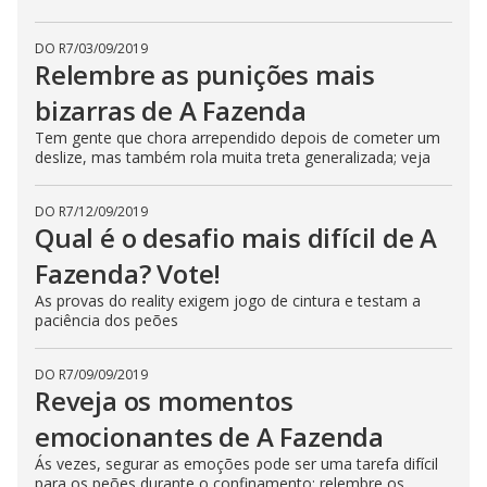
n
g
t
DO R7
/
03/09/2019
h
Relembre as punições mais
e
E
bizarras de A Fazenda
s
c
Tem gente que chora arrependido depois de cometer um
a
p
deslize, mas também rola muita treta generalizada; veja
e
k
e
DO R7
/
12/09/2019
y
o
Qual é o desafio mais difícil de A
r
a
Fazenda? Vote!
c
t
As provas do reality exigem jogo de cintura e testam a
i
paciência dos peões
v
a
t
i
DO R7
/
09/09/2019
n
Reveja os momentos
g
t
h
emocionantes de A Fazenda
e
c
Ás vezes, segurar as emoções pode ser uma tarefa difícil
l
para os peões durante o confinamento; relembre os
o