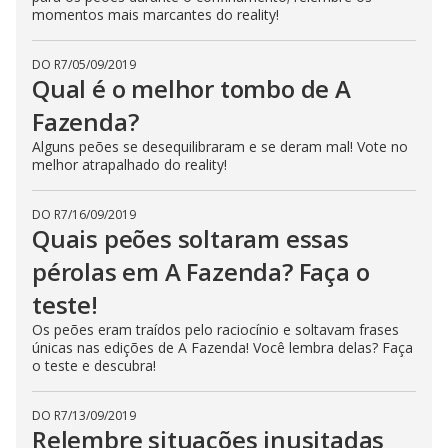
momentos mais marcantes do reality!
s
e
b
u
DO R7
/
05/09/2019
t
Qual é o melhor tombo de A
t
o
n
Fazenda?
.
Alguns peões se desequilibraram e se deram mal! Vote no
melhor atrapalhado do reality!
DO R7
/
16/09/2019
Quais peões soltaram essas
pérolas em A Fazenda? Faça o
teste!
Os peões eram traídos pelo raciocínio e soltavam frases
únicas nas edições de A Fazenda! Você lembra delas? Faça
o teste e descubra!
DO R7
/
13/09/2019
Relembre situações inusitadas