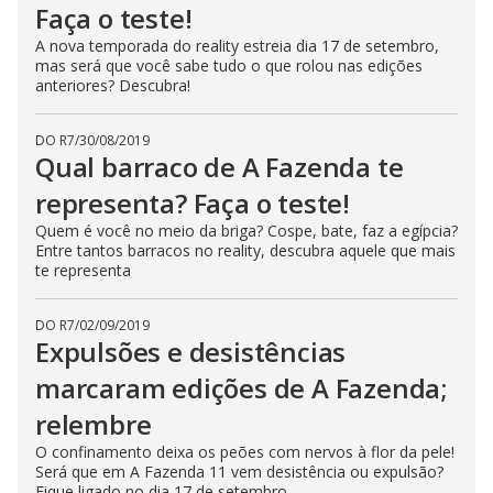
Faça o teste!
A nova temporada do reality estreia dia 17 de setembro,
mas será que você sabe tudo o que rolou nas edições
anteriores? Descubra!
DO R7
/
30/08/2019
Qual barraco de A Fazenda te
representa? Faça o teste!
Quem é você no meio da briga? Cospe, bate, faz a egípcia?
Entre tantos barracos no reality, descubra aquele que mais
te representa
DO R7
/
02/09/2019
Expulsões e desistências
marcaram edições de A Fazenda;
relembre
O confinamento deixa os peões com nervos à flor da pele!
Será que em A Fazenda 11 vem desistência ou expulsão?
Fique ligado no dia 17 de setembro