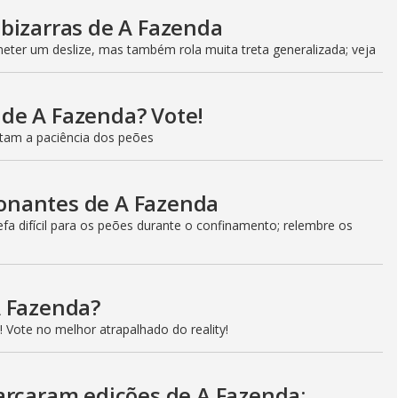
bizarras de A Fazenda
ter um deslize, mas também rola muita treta generalizada; veja
l de A Fazenda? Vote!
estam a paciência dos peões
onantes de A Fazenda
a difícil para os peões durante o confinamento; relembre os
A Fazenda?
 Vote no melhor atrapalhado do reality!
arcaram edições de A Fazenda;