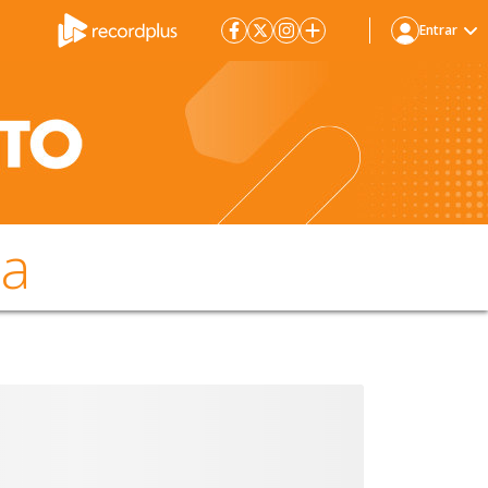
Entrar
da