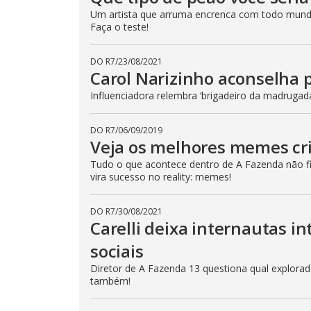
e
Um artista que arruma encrenca com todo mund
E
Faça o teste!
s
c
a
p
DO R7
/
23/08/2021
e
Carol Narizinho aconselha 
k
e
Influenciadora relembra ‘brigadeiro da madrugad
y
o
r
a
DO R7
/
06/09/2019
c
Veja os melhores memes cr
t
i
v
Tudo o que acontece dentro de A Fazenda não fic
a
vira sucesso no reality: memes!
t
i
n
DO R7
/
30/08/2021
g
t
Carelli deixa internautas i
h
e
sociais
c
l
Diretor de A Fazenda 13 questiona qual explorador
o
s
também!
e
b
u