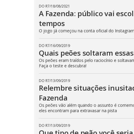
n
T
DO R7
/
18/08/2021
h
d
A Fazenda: público vai esc
i
o
s
m
w
tempos
o
.
d
O jogo já começou na conta oficial do Instagram 
a
l
c
a
DO R7
/
16/09/2019
n
Quais peões soltaram essas
b
e
Os peões eram traídos pelo raciocínio e soltava
c
Faça o teste e descubra!
l
o
s
e
DO R7
/
13/09/2019
d
Relembre situações inusit
b
y
Fazenda
p
r
e
Os peões vão além quando o assunto é comemor
s
eles encontram para extravasar na pista
s
i
n
g
DO R7
/
13/09/2019
t
Que tipo de peão você seri
h