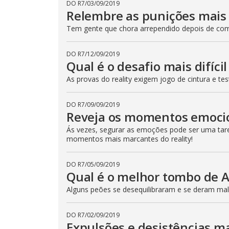
DO R7
/
03/09/2019
t
Relembre as punições mais 
t
o
n
Tem gente que chora arrependido depois de come
.
DO R7
/
12/09/2019
Qual é o desafio mais difíci
As provas do reality exigem jogo de cintura e t
DO R7
/
09/09/2019
Reveja os momentos emoci
Ás vezes, segurar as emoções pode ser uma taref
momentos mais marcantes do reality!
DO R7
/
05/09/2019
Qual é o melhor tombo de 
Alguns peões se desequilibraram e se deram mal!
DO R7
/
02/09/2019
Expulsões e desistências m