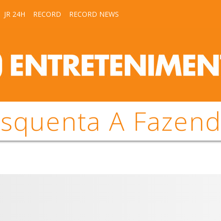
JR 24H
RECORD
RECORD NEWS
squenta A Fazen