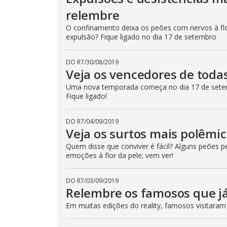
relembre
O confinamento deixa os peões com nervos à flo
expulsão? Fique ligado no dia 17 de setembro
DO R7
/
30/08/2019
Veja os vencedores de toda
Uma nova temporada começa no dia 17 de setem
Fique ligado!
DO R7
/
04/09/2019
Veja os surtos mais polêmi
Quem disse que conviver é fácil? Alguns peões 
emoções à flor da pele; vem ver!
DO R7
/
03/09/2019
Relembre os famosos que já
Em muitas edições do reality, famosos visitaram