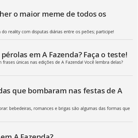
a
olher o maior meme de todos os
l
o
g
do reality com disputas diárias entre os peões; participe!
 pérolas em A Fazenda? Faça o teste!
m frases únicas nas edições de A Fazenda! Você lembra delas?
adas que bombaram nas festas de A
ar: bebedeiras, romances e brigas são algumas das formas que
a em A Fazenda?