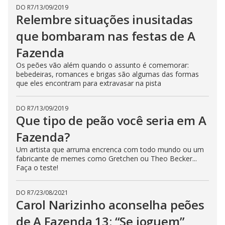
DO R7
/
13/09/2019
Relembre situações inusitadas
que bombaram nas festas de A
Fazenda
Os peões vão além quando o assunto é comemorar:
bebedeiras, romances e brigas são algumas das formas
que eles encontram para extravasar na pista
DO R7
/
13/09/2019
Que tipo de peão você seria em A
Fazenda?
Um artista que arruma encrenca com todo mundo ou um
fabricante de memes como Gretchen ou Theo Becker...
Faça o teste!
DO R7
/
23/08/2021
Carol Narizinho aconselha peões
de A Fazenda 13: “Se joguem”