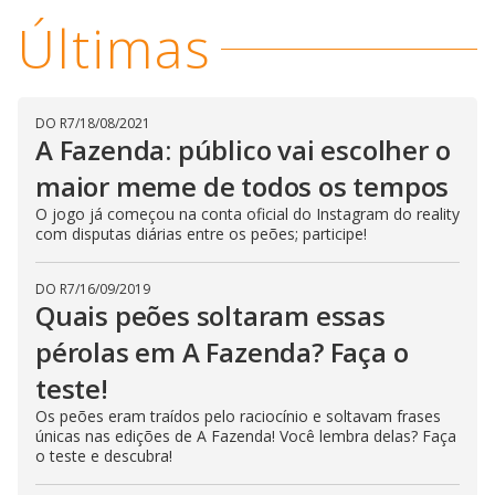
y
Últimas
M
V
u
d
o
i
DO R7
/
18/08/2021
A Fazenda: público vai escolher o
d
maior meme de todos os tempos
O jogo já começou na conta oficial do Instagram do reality
com disputas diárias entre os peões; participe!
e
DO R7
/
16/09/2019
o
Quais peões soltaram essas
pérolas em A Fazenda? Faça o
teste!
Os peões eram traídos pelo raciocínio e soltavam frases
únicas nas edições de A Fazenda! Você lembra delas? Faça
o teste e descubra!