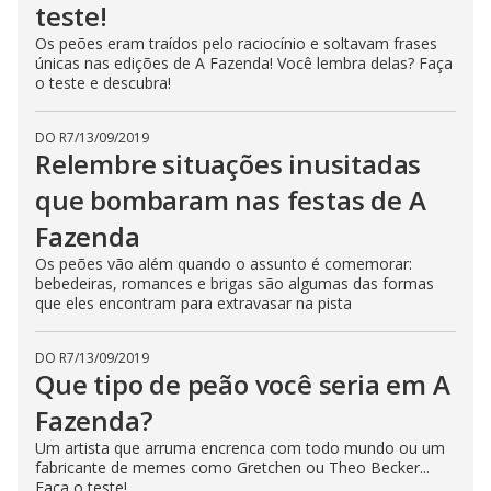
teste!
n
g
Os peões eram traídos pelo raciocínio e soltavam frases
t
h
únicas nas edições de A Fazenda! Você lembra delas? Faça
e
o teste e descubra!
E
s
c
DO R7
/
13/09/2019
a
p
Relembre situações inusitadas
e
k
que bombaram nas festas de A
e
y
Fazenda
o
r
a
Os peões vão além quando o assunto é comemorar:
c
bebedeiras, romances e brigas são algumas das formas
t
que eles encontram para extravasar na pista
i
v
a
t
DO R7
/
13/09/2019
i
Que tipo de peão você seria em A
n
g
Fazenda?
t
h
e
Um artista que arruma encrenca com todo mundo ou um
c
fabricante de memes como Gretchen ou Theo Becker...
l
Faça o teste!
o