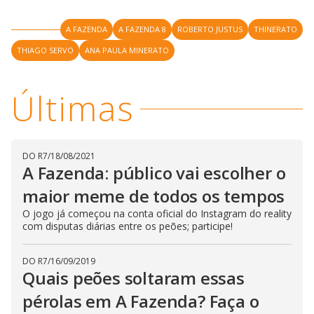
l
d
l
o
w
D
w
A FAZENDA
A FAZENDA 8
ROBERTO JUSTUS
THINERATO
i
.
i
n
T
THIAGO SERVO
ANA PAULA MINERATO
a
h
d
i
l
o
s
o
m
w
Últimas
o
g
.
d
a
l
c
a
DO R7
/
18/08/2021
n
b
A Fazenda: público vai escolher o
e
c
maior meme de todos os tempos
l
o
O jogo já começou na conta oficial do Instagram do reality
s
com disputas diárias entre os peões; participe!
e
d
b
y
DO R7
/
16/09/2019
p
Quais peões soltaram essas
r
e
s
pérolas em A Fazenda? Faça o
s
i