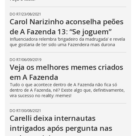
s
e
b
DO R7
/
23/08/2021
u
Carol Narizinho aconselha peões
t
t
de A Fazenda 13: “Se joguem”
o
n
.
Influenciadora relembra ‘brigadeiro da madrugada’ e revela
que gostaria de ter sido uma Fazendeira mais durona
DO R7
/
06/09/2019
Veja os melhores memes criados
em A Fazenda
Tudo o que acontece dentro de A Fazenda não fica só
dentro de A Fazenda, né? Existe algo que, definitivamente,
vira sucesso no reality: memes!
DO R7
/
30/08/2021
Carelli deixa internautas
intrigados após pergunta nas