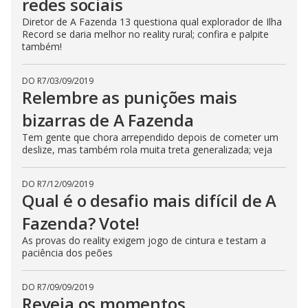
redes sociais
Diretor de A Fazenda 13 questiona qual explorador de Ilha
Record se daria melhor no reality rural; confira e palpite
também!
DO R7
/
03/09/2019
Relembre as punições mais
bizarras de A Fazenda
Tem gente que chora arrependido depois de cometer um
deslize, mas também rola muita treta generalizada; veja
DO R7
/
12/09/2019
Qual é o desafio mais difícil de A
Fazenda? Vote!
As provas do reality exigem jogo de cintura e testam a
paciência dos peões
DO R7
/
09/09/2019
Reveja os momentos