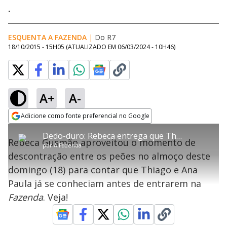
.
ESQUENTA A FAZENDA
|
Do R7
18/10/2015 - 15H05
(ATUALIZADO EM
06/03/2024 - 10H46
)
A+
A-
error_outline
Adicione como fonte preferencial no Google
OK
T
T
Opens in new window
Dedo-duro: Rebeca entrega que Thiago e Ana já se conheciam
h
O vídeo não está disponível ou não é
Oops! Algo deu errado
h
C
Rebeca Gusmão aproveitou o momento de
i
por
A Fazenda
i
suportado pelo seu browser
s
l
Por favor, recarregue a página.
descontração entre os peões no almoço deste
i
s
Código do Erro:
MEDIA_ERR_SRC_NOT_SUPPORTED
o
s
i
domingo (18) para contar que Thiago e Ana
a
s
Recarregar
s
m
Paula já se conheciam antes de entrarem na
e
o
a
d
M
m
Fazenda
. Veja!
a
o
o
l
w
d
d
i
a
a
n