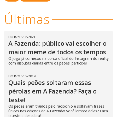
l
d
l
o
w
D
w
Últimas
i
.
i
n
T
a
h
d
i
l
o
s
o
m
w
o
DO R7
/
18/08/2021
g
.
d
A Fazenda: público vai escolher o
a
l
maior meme de todos os tempos
c
a
O jogo já começou na conta oficial do Instagram do reality
n
b
com disputas diárias entre os peões; participe!
e
c
l
DO R7
/
16/09/2019
o
Quais peões soltaram essas
s
e
d
pérolas em A Fazenda? Faça o
b
y
teste!
p
r
Os peões eram traídos pelo raciocínio e soltavam frases
e
s
únicas nas edições de A Fazenda! Você lembra delas? Faça
s
o teste e descubra!
i