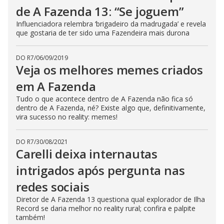
s
de A Fazenda 13: “Se joguem”
e
b
Influenciadora relembra ‘brigadeiro da madrugada’ e revela
u
que gostaria de ter sido uma Fazendeira mais durona
t
t
o
n
DO R7
/
06/09/2019
.
Veja os melhores memes criados
em A Fazenda
Tudo o que acontece dentro de A Fazenda não fica só
dentro de A Fazenda, né? Existe algo que, definitivamente,
vira sucesso no reality: memes!
DO R7
/
30/08/2021
Carelli deixa internautas
intrigados após pergunta nas
redes sociais
Diretor de A Fazenda 13 questiona qual explorador de Ilha
Record se daria melhor no reality rural; confira e palpite
também!