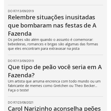
n
g
t
DO R7
/
13/09/2019
h
Relembre situações inusitadas
e
E
que bombaram nas festas de A
s
c
a
Fazenda
p
e
Os peões vão além quando o assunto é comemorar:
k
bebedeiras, romances e brigas são algumas das formas
e
que eles encontram para extravasar na pista
y
o
r
a
DO R7
/
13/09/2019
c
Que tipo de peão você seria em A
t
i
v
Fazenda?
a
t
Um artista que arruma encrenca com todo mundo ou um
i
fabricante de memes como Gretchen ou Theo Becker...
n
Faça o teste!
g
t
h
e
DO R7
/
23/08/2021
c
Carol Narizinho aconselha peões
l
o