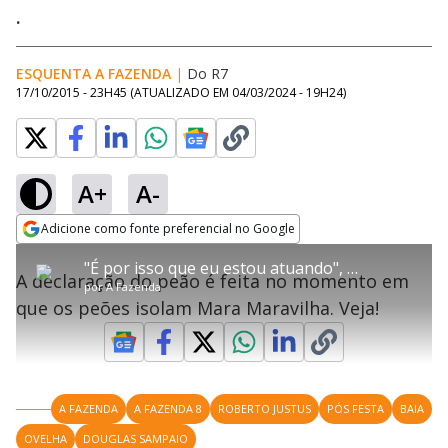
.
ESQUENTA A FAZENDA
|
Do R7
17/10/2015 - 23H45
(ATUALIZADO EM
04/03/2024 - 19H24
)
A+
A-
error_outline
Adicione como fonte preferencial no Google
OK
T
T
Opens in new window
"É por isso que eu estou atuando", diz Ovelha para Fazendeira
h
O vídeo não está disponível ou não é
Oops! Algo deu errado
h
C
A declaração do peão é feita no momento em
i
por
A Fazenda
i
suportado pelo seu browser
s
l
Por favor, recarregue a página.
que os peões isolam Mara Maravilha. Veja!
i
s
Código do Erro:
MEDIA_ERR_SRC_NOT_SUPPORTED
o
s
i
a
s
Recarregar
s
m
e
o
a
d
M
m
a
o
o
l
A FAZENDA
A FAZENDA 8
ROBERTO JUSTUS
PÓS FESTA
BAIA
w
d
d
i
OVELHA
DOUGLAS SAMPAIO
a
a
n