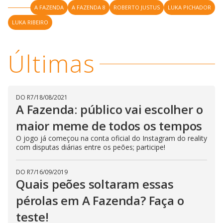
l
d
A FAZENDA
A FAZENDA 8
ROBERTO JUSTUS
LUKA PICHADOR
l
o
w
D
w
LUKA RIBEIRO
i
.
i
n
T
a
h
d
i
l
Últimas
o
s
o
m
w
o
g
.
d
a
l
DO R7
/
18/08/2021
c
a
A Fazenda: público vai escolher o
n
b
maior meme de todos os tempos
e
c
O jogo já começou na conta oficial do Instagram do reality
l
o
com disputas diárias entre os peões; participe!
s
e
d
DO R7
/
16/09/2019
b
Quais peões soltaram essas
y
p
r
pérolas em A Fazenda? Faça o
e
s
teste!
s
i