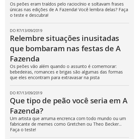
Os peões eram traídos pelo raciocínio e soltavam frases
n
g
únicas nas edições de A Fazenda! Você lembra delas? Faça
t
o teste e descubra!
h
e
E
s
DO R7
/
13/09/2019
c
Relembre situações inusitadas
a
p
que bombaram nas festas de A
e
k
Fazenda
e
y
o
Os peões vão além quando o assunto é comemorar:
r
bebedeiras, romances e brigas são algumas das formas
a
que eles encontram para extravasar na pista
c
t
i
v
DO R7
/
13/09/2019
a
Que tipo de peão você seria em A
t
i
Fazenda?
n
g
t
Um artista que arruma encrenca com todo mundo ou um
h
fabricante de memes como Gretchen ou Theo Becker...
e
Faça o teste!
c
l
o