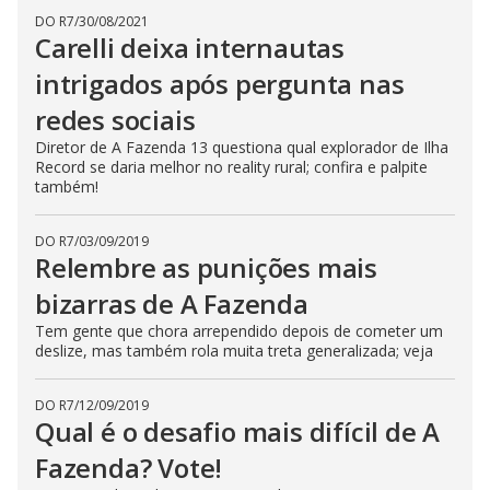
s
DO R7
/
30/08/2021
e
Carelli deixa internautas
b
u
intrigados após pergunta nas
t
t
o
redes sociais
n
.
Diretor de A Fazenda 13 questiona qual explorador de Ilha
Record se daria melhor no reality rural; confira e palpite
também!
DO R7
/
03/09/2019
Relembre as punições mais
bizarras de A Fazenda
Tem gente que chora arrependido depois de cometer um
deslize, mas também rola muita treta generalizada; veja
DO R7
/
12/09/2019
Qual é o desafio mais difícil de A
Fazenda? Vote!