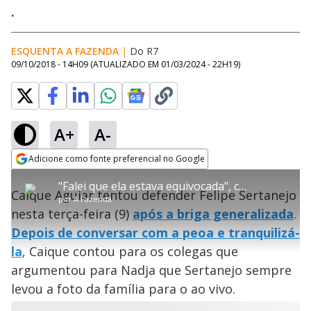
.
ESQUENTA A FAZENDA
|
Do R7
09/10/2018 - 14H09
(ATUALIZADO EM
01/03/2024 - 22H19
)
A+
A-
error_outline
Adicione como fonte preferencial no Google
OK
T
T
Opens in new window
"Falei que ela estava equivocada", conta Caique para Sertanejo
h
O vídeo não está disponível ou não é
Oops! Algo deu errado
h
C
Caique Aguiar tentou defender Felipe Sertanejo
i
por
A Fazenda
i
suportado pelo seu browser
s
l
Por favor, recarregue a página.
nesta terça-feira (9)
após a briga generalizada
.
i
s
Código do Erro:
MEDIA_ERR_SRC_NOT_SUPPORTED
o
s
i
Depois de conversar com a peoa e tranquilizá-
a
s
Recarregar
s
m
la
, Caique contou para os colegas que
e
o
a
d
M
m
argumentou para Nadja que Sertanejo sempre
a
o
o
l
levou a foto da família para o ao vivo.
w
d
d
i
a
a
n