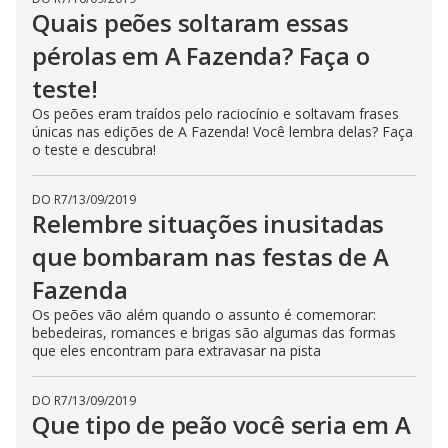
s
Quais peões soltaram essas
e
b
pérolas em A Fazenda? Faça o
u
t
teste!
t
o
n
Os peões eram traídos pelo raciocínio e soltavam frases
.
únicas nas edições de A Fazenda! Você lembra delas? Faça
o teste e descubra!
DO R7
/
13/09/2019
Relembre situações inusitadas
que bombaram nas festas de A
Fazenda
Os peões vão além quando o assunto é comemorar:
bebedeiras, romances e brigas são algumas das formas
que eles encontram para extravasar na pista
DO R7
/
13/09/2019
Que tipo de peão você seria em A