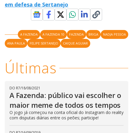
em defesa de Sertanejo
n
g
t
h
e
E
s
c
A FAZENDA
A FAZENDA 10
FAZENDA
BRIGA
NADJA PESSOA
a
p
ANA PAULA
FELIPE SERTANEJO
CAIQUE AGUIAR
e
k
e
y
Últimas
o
r
a
c
t
i
v
DO R7
/
18/08/2021
a
A Fazenda: público vai escolher o
t
i
maior meme de todos os tempos
n
g
O jogo já começou na conta oficial do Instagram do reality
t
h
com disputas diárias entre os peões; participe!
e
c
l
DO R7
/
16/09/2019
o