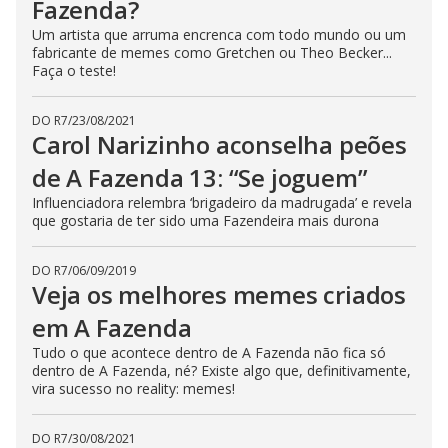
Fazenda?
Um artista que arruma encrenca com todo mundo ou um
fabricante de memes como Gretchen ou Theo Becker...
Faça o teste!
DO R7
/
23/08/2021
Carol Narizinho aconselha peões
de A Fazenda 13: “Se joguem”
Influenciadora relembra ‘brigadeiro da madrugada’ e revela
que gostaria de ter sido uma Fazendeira mais durona
DO R7
/
06/09/2019
Veja os melhores memes criados
em A Fazenda
Tudo o que acontece dentro de A Fazenda não fica só
dentro de A Fazenda, né? Existe algo que, definitivamente,
vira sucesso no reality: memes!
DO R7
/
30/08/2021