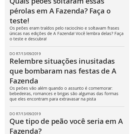
Quais peões soltaram essas
n
pérolas em A Fazenda? Faça o
g
t
h
teste!
e
E
Os peões eram traídos pelo raciocínio e soltavam frases
s
únicas nas edições de A Fazenda! Você lembra delas? Faça
c
a
o teste e descubra!
p
e
k
DO R7
/
13/09/2019
e
Relembre situações inusitadas
y
o
r
que bombaram nas festas de A
a
c
Fazenda
t
i
Os peões vão além quando o assunto é comemorar:
v
a
bebedeiras, romances e brigas são algumas das formas
t
que eles encontram para extravasar na pista
i
n
g
t
DO R7
/
13/09/2019
h
Que tipo de peão você seria em A
e
c
Fazenda?
l
o