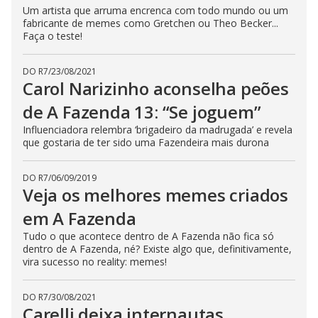
Um artista que arruma encrenca com todo mundo ou um
s
e
fabricante de memes como Gretchen ou Theo Becker...
b
Faça o teste!
u
t
t
o
DO R7
/
23/08/2021
n
Carol Narizinho aconselha peões
.
de A Fazenda 13: “Se joguem”
Influenciadora relembra ‘brigadeiro da madrugada’ e revela
que gostaria de ter sido uma Fazendeira mais durona
DO R7
/
06/09/2019
Veja os melhores memes criados
em A Fazenda
Tudo o que acontece dentro de A Fazenda não fica só
dentro de A Fazenda, né? Existe algo que, definitivamente,
vira sucesso no reality: memes!
DO R7
/
30/08/2021
Carelli deixa internautas