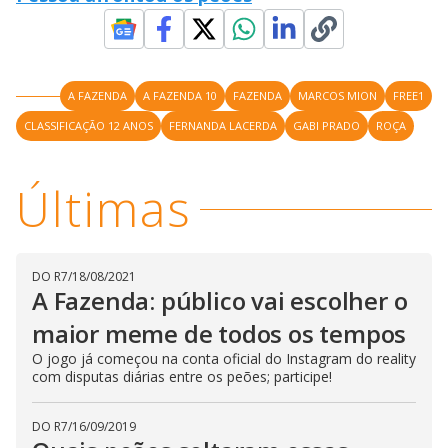
y
d
M
o
V
u
w
d
o
.
T
h
i
A FAZENDA
A FAZENDA 10
FAZENDA
MARCOS MION
FREE1
i
s
m
CLASSIFICAÇÃO 12 ANOS
FERNANDA LACERDA
GABI PRADO
ROÇA
o
d
d
a
l
Últimas
c
a
e
n
b
e
c
o
DO R7
/
18/08/2021
l
A Fazenda: público vai escolher o
o
s
e
maior meme de todos os tempos
d
b
O jogo já começou na conta oficial do Instagram do reality
y
com disputas diárias entre os peões; participe!
p
r
e
s
DO R7
/
16/09/2019
s
i