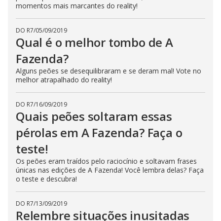
momentos mais marcantes do reality!
s
e
b
u
DO R7
/
05/09/2019
t
Qual é o melhor tombo de A
t
o
Fazenda?
n
.
Alguns peões se desequilibraram e se deram mal! Vote no
melhor atrapalhado do reality!
DO R7
/
16/09/2019
Quais peões soltaram essas
pérolas em A Fazenda? Faça o
teste!
Os peões eram traídos pelo raciocínio e soltavam frases
únicas nas edições de A Fazenda! Você lembra delas? Faça
o teste e descubra!
DO R7
/
13/09/2019
Relembre situações inusitadas