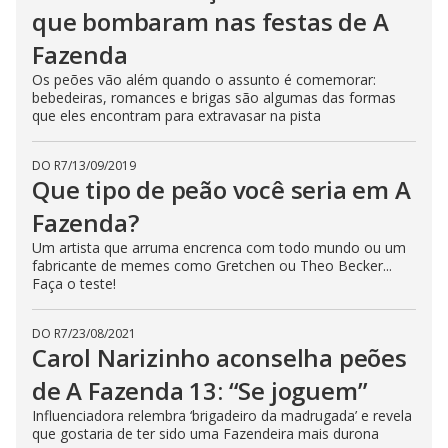
que bombaram nas festas de A
Fazenda
Os peões vão além quando o assunto é comemorar:
bebedeiras, romances e brigas são algumas das formas
que eles encontram para extravasar na pista
DO R7
/
13/09/2019
Que tipo de peão você seria em A
Fazenda?
Um artista que arruma encrenca com todo mundo ou um
fabricante de memes como Gretchen ou Theo Becker...
Faça o teste!
DO R7
/
23/08/2021
Carol Narizinho aconselha peões
de A Fazenda 13: “Se joguem”
Influenciadora relembra ‘brigadeiro da madrugada’ e revela
que gostaria de ter sido uma Fazendeira mais durona