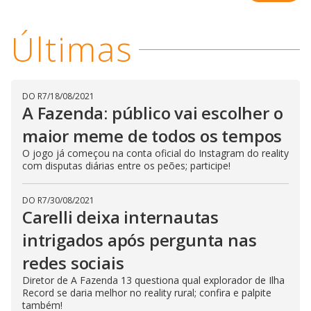
l
d
l
o
w
D
w
Últimas
i
.
i
n
T
a
h
d
i
l
o
s
o
m
w
DO R7
/
18/08/2021
o
g
.
d
A Fazenda: público vai escolher o
a
l
maior meme de todos os tempos
c
a
O jogo já começou na conta oficial do Instagram do reality
n
com disputas diárias entre os peões; participe!
b
e
c
l
DO R7
/
30/08/2021
o
Carelli deixa internautas
s
e
d
intrigados após pergunta nas
b
y
redes sociais
p
r
Diretor de A Fazenda 13 questiona qual explorador de Ilha
e
s
Record se daria melhor no reality rural; confira e palpite
s
também!
i