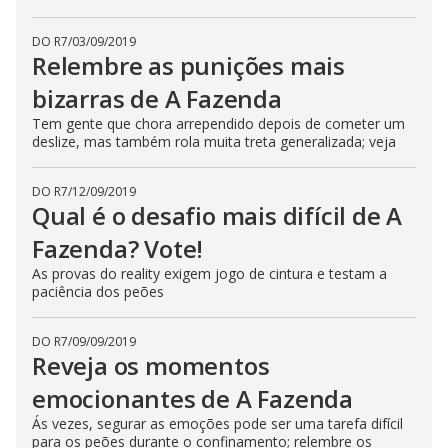
n
g
DO R7
/
03/09/2019
t
h
Relembre as punições mais
e
E
bizarras de A Fazenda
s
c
Tem gente que chora arrependido depois de cometer um
a
p
deslize, mas também rola muita treta generalizada; veja
e
k
e
DO R7
/
12/09/2019
y
Qual é o desafio mais difícil de A
o
r
a
Fazenda? Vote!
c
t
As provas do reality exigem jogo de cintura e testam a
i
paciência dos peões
v
a
t
i
DO R7
/
09/09/2019
n
Reveja os momentos
g
t
emocionantes de A Fazenda
h
e
c
Ás vezes, segurar as emoções pode ser uma tarefa difícil
l
para os peões durante o confinamento; relembre os
o