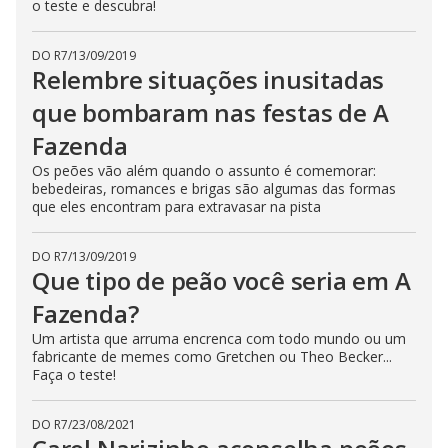
t
o teste e descubra!
h
e
E
DO R7
/
13/09/2019
s
Relembre situações inusitadas
c
a
p
que bombaram nas festas de A
e
k
Fazenda
e
y
Os peões vão além quando o assunto é comemorar:
o
r
bebedeiras, romances e brigas são algumas das formas
a
que eles encontram para extravasar na pista
c
t
i
v
DO R7
/
13/09/2019
a
Que tipo de peão você seria em A
t
i
Fazenda?
n
g
Um artista que arruma encrenca com todo mundo ou um
t
h
fabricante de memes como Gretchen ou Theo Becker...
e
Faça o teste!
c
l
o
s
DO R7
/
23/08/2021
e