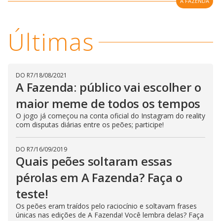
w
A FAZENDA
i
.
i
n
T
a
h
d
i
l
Últimas
o
s
o
m
w
o
g
.
d
a
l
DO R7
/
18/08/2021
c
A Fazenda: público vai escolher o
a
n
b
maior meme de todos os tempos
e
c
O jogo já começou na conta oficial do Instagram do reality
l
com disputas diárias entre os peões; participe!
o
s
e
d
DO R7
/
16/09/2019
b
Quais peões soltaram essas
y
p
pérolas em A Fazenda? Faça o
r
e
s
teste!
s
i
Os peões eram traídos pelo raciocínio e soltavam frases
n
únicas nas edições de A Fazenda! Você lembra delas? Faça
g