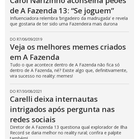
Carol Narizinho aconselha peões
b
u
de A Fazenda 13: “Se joguem”
t
t
Influenciadora relembra ‘brigadeiro da madrugada’ e revela
o
n
que gostaria de ter sido uma Fazendeira mais durona
.
DO R7
/
06/09/2019
Veja os melhores memes criados
em A Fazenda
Tudo o que acontece dentro de A Fazenda não fica só
dentro de A Fazenda, né? Existe algo que, definitivamente,
vira sucesso no reality: memes!
DO R7
/
30/08/2021
Carelli deixa internautas
intrigados após pergunta nas
redes sociais
Diretor de A Fazenda 13 questiona qual explorador de Ilha
Record se daria melhor no reality rural; confira e palpite
também!