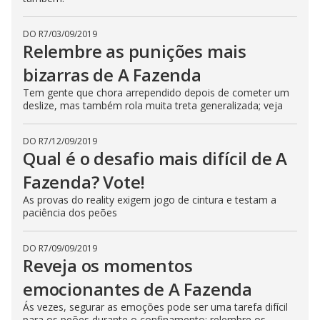
DO R7
/
03/09/2019
Relembre as punições mais
bizarras de A Fazenda
Tem gente que chora arrependido depois de cometer um
deslize, mas também rola muita treta generalizada; veja
DO R7
/
12/09/2019
Qual é o desafio mais difícil de A
Fazenda? Vote!
As provas do reality exigem jogo de cintura e testam a
paciência dos peões
DO R7
/
09/09/2019
Reveja os momentos
emocionantes de A Fazenda
Ás vezes, segurar as emoções pode ser uma tarefa difícil
para os peões durante o confinamento; relembre os