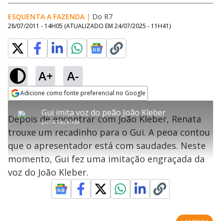
ESQUENTA A FAZENDA
|
Do R7
28/07/2011 - 14H05
(ATUALIZADO EM
24/07/2025 - 11H41
)
A+
A-
error_outline
Adicione como fonte preferencial no Google
OK
T
T
Opens in new window
Gui imita voz do peão João Kleber
h
O vídeo não está disponível ou não é
Oops! Algo deu errado
h
C
Depois de encontrar com João Kleber, Renata
i
por
A Fazenda
i
suportado pelo seu browser
s
l
Por favor, recarregue a página.
trouxe um recadinho para o Gui. A peoa contou
i
s
Código do Erro:
MEDIA_ERR_SRC_NOT_SUPPORTED
o
s
i
que o apresentador está com saudades. Neste
a
s
Recarregar
s
m
momento, Gui fez uma imitação engraçada da
e
o
a
d
M
m
voz do João Kleber.
a
o
o
l
w
d
d
i
a
a
n
l
d
l
o
w
D