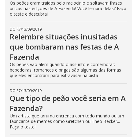
Os peões eram traídos pelo raciocínio e soltavam frases
n
únicas nas edições de A Fazenda! Você lembra delas? Faça
g
t
o teste e descubra!
h
e
E
DO R7
/
13/09/2019
s
Relembre situações inusitadas
c
a
p
que bombaram nas festas de A
e
k
Fazenda
e
y
Os peões vão além quando o assunto é comemorar:
o
r
bebedeiras, romances e brigas são algumas das formas
a
que eles encontram para extravasar na pista
c
t
i
v
DO R7
/
13/09/2019
a
Que tipo de peão você seria em A
t
i
Fazenda?
n
g
Um artista que arruma encrenca com todo mundo ou um
t
h
fabricante de memes como Gretchen ou Theo Becker...
e
Faça o teste!
c
l
o