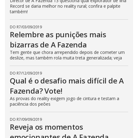
Diretor de A Fazenda 13 questiona qual explorador de Ilha
Record se daria melhor no reality rural; confira e palpite
também!
DO R7
/
03/09/2019
Relembre as punições mais
bizarras de A Fazenda
Tem gente que chora arrependido depois de cometer um
deslize, mas também rola muita treta generalizada; veja
DO R7
/
12/09/2019
Qual é o desafio mais difícil de A
Fazenda? Vote!
As provas do reality exigem jogo de cintura e testam a
paciência dos peões
DO R7
/
09/09/2019
Reveja os momentos
emocionantes de A Fazenda