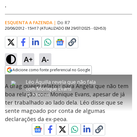
.
ESQUENTA A FAZENDA
|
Do R7
20/06/2012 - 15H17
(ATUALIZADO EM
29/07/2025 - 02H53
)
A+
A-
error_outline
Adicione como fonte preferencial no Google
OK
T
T
Opens in new window
Léo Áquilla revela que não fala
h
O vídeo não está disponível ou não é
Oops! Algo deu errado
h
C
A drag queen relatou para Angela que não tem
i
com Monique Evans
i
suportado pelo seu browser
s
l
Por favor, recarregue a página.
boa relação com Monique Evans, apesar de já
i
s
por
A Fazenda
Código do Erro:
MEDIA_ERR_SRC_NOT_SUPPORTED
o
s
i
ter trabalhado ao lado dela. Léo disse que se
a
s
Recarregar
s
m
sente magoado por conta de algumas
e
o
a
d
M
m
declarações da ex-peoa.
a
o
o
l
w
d
d
i
a
a
n