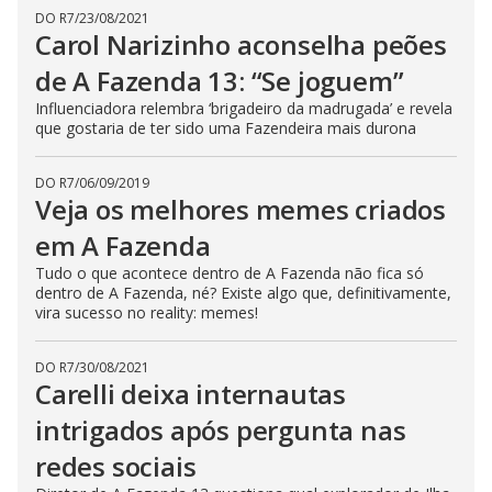
s
DO R7
/
23/08/2021
e
Carol Narizinho aconselha peões
b
u
de A Fazenda 13: “Se joguem”
t
t
Influenciadora relembra ‘brigadeiro da madrugada’ e revela
o
n
que gostaria de ter sido uma Fazendeira mais durona
.
DO R7
/
06/09/2019
Veja os melhores memes criados
em A Fazenda
Tudo o que acontece dentro de A Fazenda não fica só
dentro de A Fazenda, né? Existe algo que, definitivamente,
vira sucesso no reality: memes!
DO R7
/
30/08/2021
Carelli deixa internautas
intrigados após pergunta nas
redes sociais