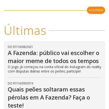
l
d
l
o
w
D
w
A FAZENDA
i
.
i
n
T
a
h
d
i
l
Últimas
o
s
o
m
w
o
g
.
d
a
l
DO R7
/
18/08/2021
c
A Fazenda: público vai escolher o
a
n
b
maior meme de todos os tempos
e
c
O jogo já começou na conta oficial do Instagram do reality
l
com disputas diárias entre os peões; participe!
o
s
e
d
DO R7
/
16/09/2019
b
Quais peões soltaram essas
y
p
pérolas em A Fazenda? Faça o
r
e
s
teste!
s
i