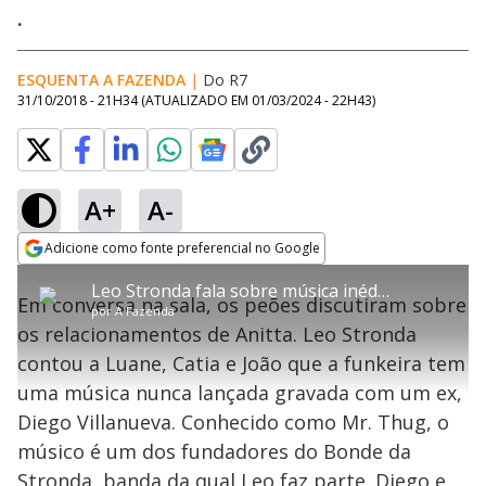
.
ESQUENTA A FAZENDA
|
Do R7
31/10/2018 - 21H34
(ATUALIZADO EM
01/03/2024 - 22H43
)
A+
A-
error_outline
Adicione como fonte preferencial no Google
OK
T
T
Opens in new window
Leo Stronda fala sobre música inédita de Anitta com ex-namorado
h
O vídeo não está disponível ou não é
Oops! Algo deu errado
h
C
Em conversa na sala, os peões discutiram sobre
i
por
A Fazenda
i
suportado pelo seu browser
s
l
Por favor, recarregue a página.
os relacionamentos de Anitta. Leo Stronda
i
s
Código do Erro:
MEDIA_ERR_SRC_NOT_SUPPORTED
o
s
i
contou a Luane, Catia e João que a funkeira tem
a
s
Recarregar
s
m
uma música nunca lançada gravada com um ex,
e
o
a
d
M
m
Diego Villanueva. Conhecido como Mr. Thug, o
a
o
o
l
músico é um dos fundadores do Bonde da
w
d
d
i
Stronda, banda da qual Leo faz parte. Diego e
a
a
n