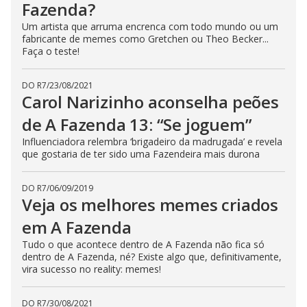
Fazenda?
s
e
Um artista que arruma encrenca com todo mundo ou um
b
fabricante de memes como Gretchen ou Theo Becker...
u
t
Faça o teste!
t
o
n
DO R7
/
23/08/2021
.
Carol Narizinho aconselha peões
de A Fazenda 13: “Se joguem”
Influenciadora relembra ‘brigadeiro da madrugada’ e revela
que gostaria de ter sido uma Fazendeira mais durona
DO R7
/
06/09/2019
Veja os melhores memes criados
em A Fazenda
Tudo o que acontece dentro de A Fazenda não fica só
dentro de A Fazenda, né? Existe algo que, definitivamente,
vira sucesso no reality: memes!
DO R7
/
30/08/2021