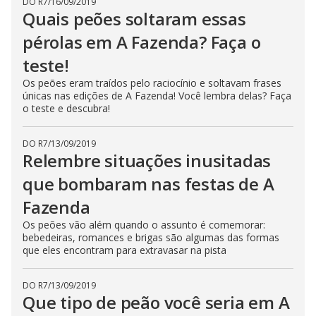
DO R7
/
16/09/2019
n
Quais peões soltaram essas
g
t
pérolas em A Fazenda? Faça o
h
e
E
teste!
s
c
Os peões eram traídos pelo raciocínio e soltavam frases
a
únicas nas edições de A Fazenda! Você lembra delas? Faça
p
o teste e descubra!
e
k
e
y
DO R7
/
13/09/2019
o
Relembre situações inusitadas
r
a
c
que bombaram nas festas de A
t
i
Fazenda
v
a
Os peões vão além quando o assunto é comemorar:
t
bebedeiras, romances e brigas são algumas das formas
i
n
que eles encontram para extravasar na pista
g
t
h
DO R7
/
13/09/2019
e
c
Que tipo de peão você seria em A
l
o