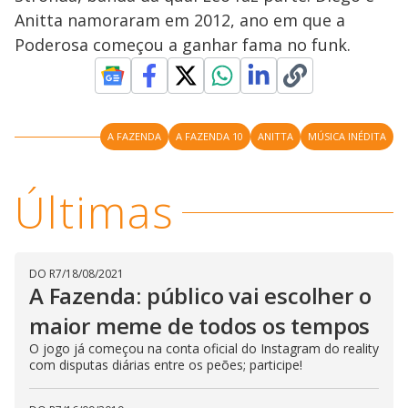
l
d
l
Anitta namoraram em 2012, ano em que a
o
w
D
w
Poderosa começou a ganhar fama no funk.
i
.
i
n
T
a
h
d
i
l
o
s
o
m
w
o
g
.
A FAZENDA
A FAZENDA 10
ANITTA
MÚSICA INÉDITA
d
a
l
c
Últimas
a
n
b
e
c
l
o
DO R7
/
18/08/2021
s
A Fazenda: público vai escolher o
e
d
maior meme de todos os tempos
b
y
p
O jogo já começou na conta oficial do Instagram do reality
r
com disputas diárias entre os peões; participe!
e
s
s
i