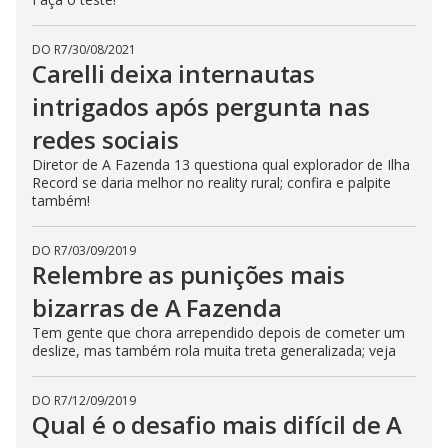
s
e
b
DO R7
/
30/08/2021
u
Carelli deixa internautas
t
t
o
intrigados após pergunta nas
n
.
redes sociais
Diretor de A Fazenda 13 questiona qual explorador de Ilha
Record se daria melhor no reality rural; confira e palpite
também!
DO R7
/
03/09/2019
Relembre as punições mais
bizarras de A Fazenda
Tem gente que chora arrependido depois de cometer um
deslize, mas também rola muita treta generalizada; veja
DO R7
/
12/09/2019
Qual é o desafio mais difícil de A