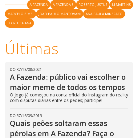
l
d
A FAZENDA
A FAZENDA 8
ROBERTO JUSTUS
LI MARTINS
l
o
w
D
w
MARCELO BIMBI
JOÃO PAULO MANTOVANI
ANA PAULA MINERATO
i
.
i
n
T
LI CRITICA ANA
a
h
d
i
l
o
s
o
m
w
Últimas
o
g
.
d
a
l
c
a
n
DO R7
/
18/08/2021
b
A Fazenda: público vai escolher o
e
c
maior meme de todos os tempos
l
o
O jogo já começou na conta oficial do Instagram do reality
s
e
com disputas diárias entre os peões; participe!
d
b
y
DO R7
/
16/09/2019
p
Quais peões soltaram essas
r
e
s
pérolas em A Fazenda? Faça o
s
i