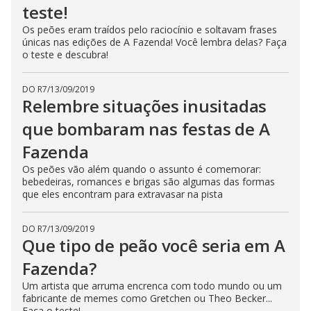
teste!
n
g
Os peões eram traídos pelo raciocínio e soltavam frases
t
h
únicas nas edições de A Fazenda! Você lembra delas? Faça
e
o teste e descubra!
E
s
c
a
DO R7
/
13/09/2019
p
Relembre situações inusitadas
e
k
que bombaram nas festas de A
e
y
o
Fazenda
r
a
Os peões vão além quando o assunto é comemorar:
c
bebedeiras, romances e brigas são algumas das formas
t
que eles encontram para extravasar na pista
i
v
a
t
DO R7
/
13/09/2019
i
Que tipo de peão você seria em A
n
g
t
Fazenda?
h
e
Um artista que arruma encrenca com todo mundo ou um
c
fabricante de memes como Gretchen ou Theo Becker...
l
Faça o teste!
o