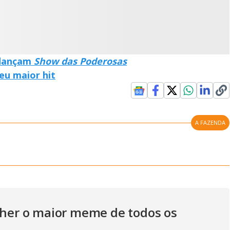
g
o dançam
Show das Poderosas
seu maior hit
A FAZENDA
olher o maior meme de todos os