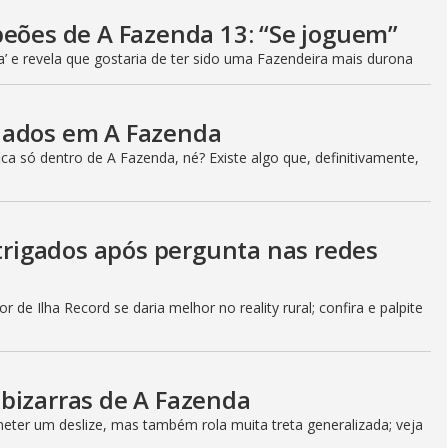
peões de A Fazenda 13: “Se joguem”
a’ e revela que gostaria de ter sido uma Fazendeira mais durona
iados em A Fazenda
a só dentro de A Fazenda, né? Existe algo que, definitivamente,
ntrigados após pergunta nas redes
 de Ilha Record se daria melhor no reality rural; confira e palpite
bizarras de A Fazenda
ter um deslize, mas também rola muita treta generalizada; veja