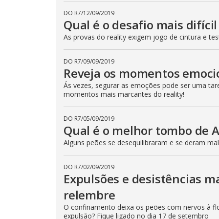
DO R7
/
12/09/2019
Qual é o desafio mais difíci
As provas do reality exigem jogo de cintura e t
DO R7
/
09/09/2019
Reveja os momentos emoci
Ás vezes, segurar as emoções pode ser uma taref
momentos mais marcantes do reality!
DO R7
/
05/09/2019
Qual é o melhor tombo de 
Alguns peões se desequilibraram e se deram mal!
DO R7
/
02/09/2019
Expulsões e desistências m
relembre
O confinamento deixa os peões com nervos à flo
expulsão? Fique ligado no dia 17 de setembro