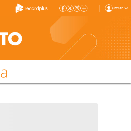
Entrar
da