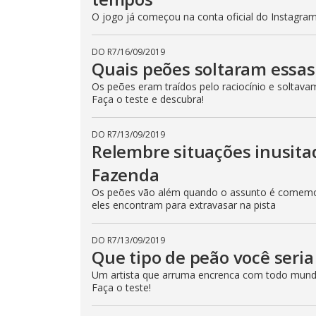
p
O jogo já começou na conta oficial do Instagram 
e
k
e
y
DO R7
/
16/09/2019
o
Quais peões soltaram essas
r
a
c
Os peões eram traídos pelo raciocínio e soltava
t
Faça o teste e descubra!
i
v
a
DO R7
/
13/09/2019
t
i
Relembre situações inusit
n
g
Fazenda
t
h
Os peões vão além quando o assunto é comemor
e
c
eles encontram para extravasar na pista
l
o
s
DO R7
/
13/09/2019
e
Que tipo de peão você seri
b
u
t
Um artista que arruma encrenca com todo mund
t
Faça o teste!
o
n
.