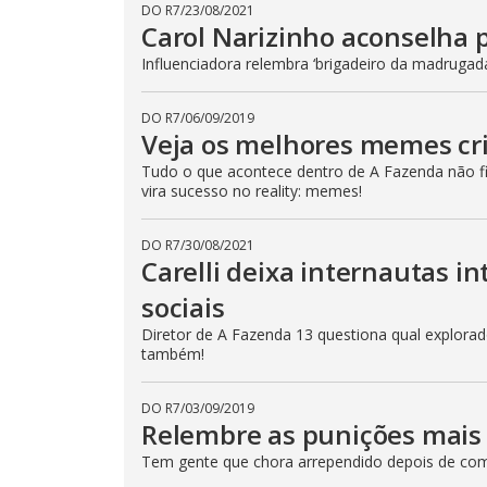
DO R7
/
23/08/2021
Carol Narizinho aconselha 
Influenciadora relembra ‘brigadeiro da madrugad
DO R7
/
06/09/2019
Veja os melhores memes cr
Tudo o que acontece dentro de A Fazenda não fic
vira sucesso no reality: memes!
DO R7
/
30/08/2021
Carelli deixa internautas i
sociais
Diretor de A Fazenda 13 questiona qual explorador
também!
DO R7
/
03/09/2019
Relembre as punições mais 
Tem gente que chora arrependido depois de come