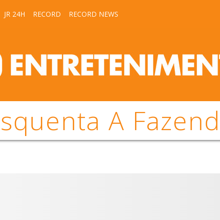
JR 24H
RECORD
RECORD NEWS
squenta A Fazen