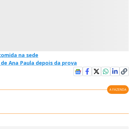
a
l
o
g
comida na sede
de Ana Paula depois da prova
A FAZENDA