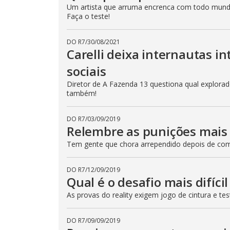
t
Um artista que arruma encrenca com todo mund
t
Faça o teste!
o
n
.
DO R7
/
30/08/2021
Carelli deixa internautas i
sociais
Diretor de A Fazenda 13 questiona qual explorador
também!
DO R7
/
03/09/2019
Relembre as punições mais 
Tem gente que chora arrependido depois de come
DO R7
/
12/09/2019
Qual é o desafio mais difíci
As provas do reality exigem jogo de cintura e t
DO R7
/
09/09/2019