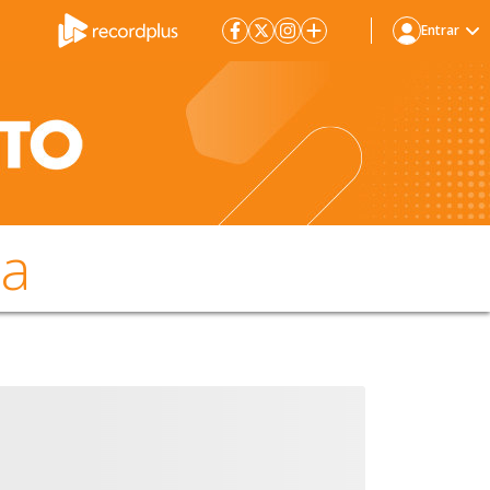
Entrar
da