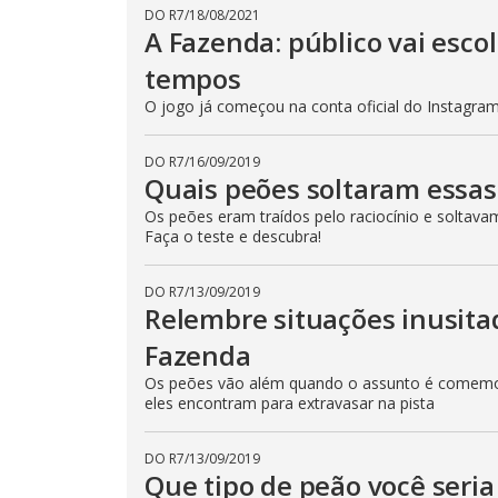
e
DO R7
/
18/08/2021
E
A Fazenda: público vai esc
s
c
tempos
a
p
O jogo já começou na conta oficial do Instagram 
e
k
e
y
DO R7
/
16/09/2019
o
Quais peões soltaram essas
r
a
c
Os peões eram traídos pelo raciocínio e soltava
t
Faça o teste e descubra!
i
v
a
DO R7
/
13/09/2019
t
i
Relembre situações inusit
n
g
Fazenda
t
h
Os peões vão além quando o assunto é comemor
e
c
eles encontram para extravasar na pista
l
o
s
DO R7
/
13/09/2019
e
Que tipo de peão você seri
b
u