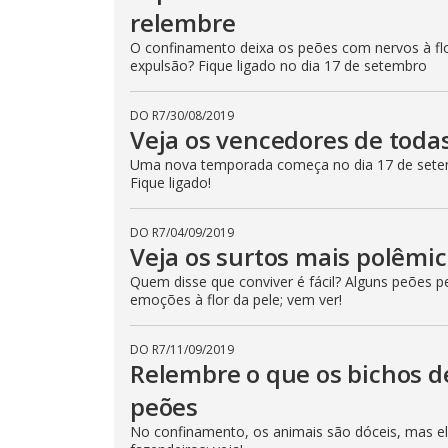
relembre
O confinamento deixa os peões com nervos à flo
expulsão? Fique ligado no dia 17 de setembro
DO R7
/
30/08/2019
Veja os vencedores de toda
Uma nova temporada começa no dia 17 de setem
Fique ligado!
DO R7
/
04/09/2019
Veja os surtos mais polêmi
Quem disse que conviver é fácil? Alguns peões 
emoções à flor da pele; vem ver!
DO R7
/
11/09/2019
Relembre o que os bichos d
peões
No confinamento, os animais são dóceis, mas e