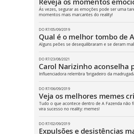
Reveja os momentos emoci
Ás vezes, segurar as emoções pode ser uma taref
momentos mais marcantes do reality!
DO R7
/
05/09/2019
Qual é o melhor tombo de 
Alguns peões se desequilibraram e se deram mal!
DO R7
/
23/08/2021
Carol Narizinho aconselha 
Influenciadora relembra ‘brigadeiro da madrugad
DO R7
/
06/09/2019
Veja os melhores memes cr
Tudo o que acontece dentro de A Fazenda não fic
vira sucesso no reality: memes!
DO R7
/
02/09/2019
Expulsões e desistências m