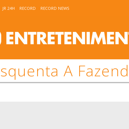
JR 24H
RECORD
RECORD NEWS
squenta A Fazen