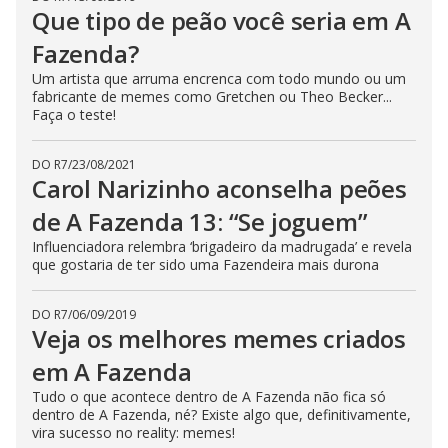
c
Que tipo de peão você seria em A
l
o
Fazenda?
s
e
Um artista que arruma encrenca com todo mundo ou um
b
fabricante de memes como Gretchen ou Theo Becker...
u
t
Faça o teste!
t
o
n
DO R7
/
23/08/2021
.
Carol Narizinho aconselha peões
de A Fazenda 13: “Se joguem”
Influenciadora relembra ‘brigadeiro da madrugada’ e revela
que gostaria de ter sido uma Fazendeira mais durona
DO R7
/
06/09/2019
Veja os melhores memes criados
em A Fazenda
Tudo o que acontece dentro de A Fazenda não fica só
dentro de A Fazenda, né? Existe algo que, definitivamente,
vira sucesso no reality: memes!