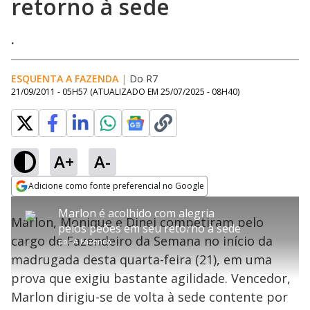
retorno à sede
.
ESQUENTA A FAZENDA
|
Do R7
21/09/2011 - 05H57
(ATUALIZADO EM
25/07/2025 - 08H40
)
A+
A-
error_outline
Adicione como fonte preferencial no Google
OK
T
T
Opens in new window
Marlon é acolhido com alegria
h
O vídeo não está disponível ou não é
Oops! Algo deu errado
h
C
Marlon, Monique e Dinei competiram pelo
i
pelos peões em seu retorno à sede
i
suportado pelo seu browser
s
l
Por favor, recarregue a página.
cargo de Fazendeiro da Semana no início da
i
s
por
A Fazenda
Código do Erro:
MEDIA_ERR_SRC_NOT_SUPPORTED
o
s
i
madrugada desta quarta-feira (21), em uma
a
s
Recarregar
s
m
prova que exigiu bastante agilidade. Vencedor,
e
o
a
d
M
m
Marlon dirigiu-se de volta à sede contente por
a
o
o
l