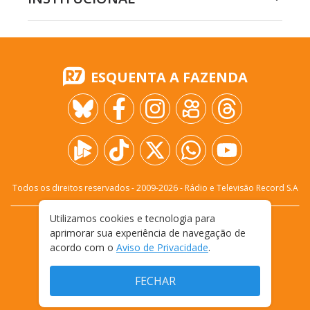
ESQUENTA A FAZENDA
Todos os direitos reservados - 2009-
2026
- Rádio e Televisão Record S.A
Utilizamos cookies e tecnologia para
CARREIRA
FALE CONOSCO
PRIVACIDADE
aprimorar sua experiência de navegação de
TERMOS E CONDIÇÕES DE USO
acordo com o
Aviso de Privacidade
.
FECHAR