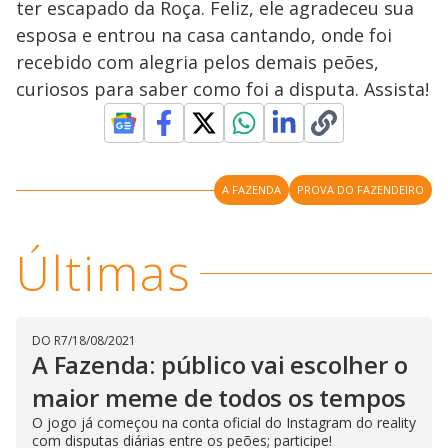
ter escapado da Roça. Feliz, ele agradeceu sua
w
d
d
i
esposa e entrou na casa cantando, onde foi
a
a
n
l
d
l
recebido com alegria pelos demais peões,
o
w
D
w
curiosos para saber como foi a disputa. Assista!
i
.
i
n
T
a
h
d
i
l
o
s
o
m
w
o
g
.
A FAZENDA
PROVA DO FAZENDEIRO
d
a
l
c
Últimas
a
n
b
e
c
l
o
DO R7
/
18/08/2021
s
A Fazenda: público vai escolher o
e
d
maior meme de todos os tempos
b
y
p
O jogo já começou na conta oficial do Instagram do reality
r
com disputas diárias entre os peões; participe!
e