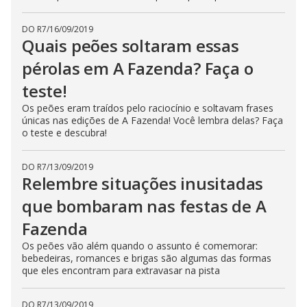
s
s
i
DO R7
/
16/09/2019
n
Quais peões soltaram essas
g
t
pérolas em A Fazenda? Faça o
h
e
E
teste!
s
c
Os peões eram traídos pelo raciocínio e soltavam frases
a
únicas nas edições de A Fazenda! Você lembra delas? Faça
p
o teste e descubra!
e
k
e
y
DO R7
/
13/09/2019
o
Relembre situações inusitadas
r
a
c
que bombaram nas festas de A
t
i
Fazenda
v
a
Os peões vão além quando o assunto é comemorar:
t
bebedeiras, romances e brigas são algumas das formas
i
n
que eles encontram para extravasar na pista
g
t
h
DO R7
/
13/09/2019
e