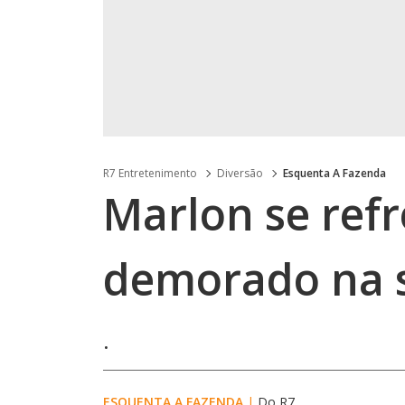
R7 Entretenimento
Diversão
Esquenta A Fazenda
Marlon se ref
demorado na 
.
ESQUENTA A FAZENDA
|
Do R7