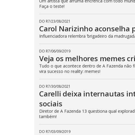
Um artista que arruma encrenca com todo mund
p
Faça o teste!
e
k
e
y
DO R7
/
23/08/2021
o
Carol Narizinho aconselha 
r
a
Influenciadora relembra ‘brigadeiro da madrugad
c
t
i
v
DO R7
/
06/09/2019
a
Veja os melhores memes cr
t
i
Tudo o que acontece dentro de A Fazenda não fic
n
g
vira sucesso no reality: memes!
t
h
e
DO R7
/
30/08/2021
c
Carelli deixa internautas i
l
o
s
sociais
e
b
Diretor de A Fazenda 13 questiona qual explorador
u
também!
t
t
o
n
DO R7
/
03/09/2019
.