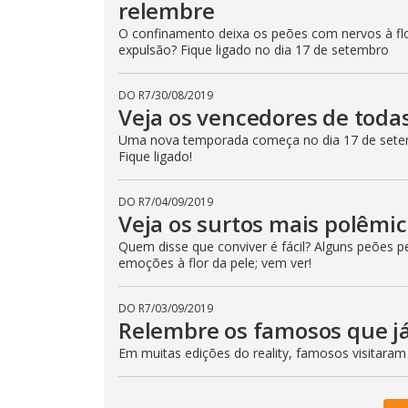
relembre
O confinamento deixa os peões com nervos à flo
expulsão? Fique ligado no dia 17 de setembro
DO R7
/
30/08/2019
Veja os vencedores de toda
Uma nova temporada começa no dia 17 de setem
Fique ligado!
DO R7
/
04/09/2019
Veja os surtos mais polêmi
Quem disse que conviver é fácil? Alguns peões 
emoções à flor da pele; vem ver!
DO R7
/
03/09/2019
Relembre os famosos que já
Em muitas edições do reality, famosos visitaram