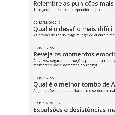
Relembre as punições mais 
Tem gente que chora arrependido depois de come
DO R7
/
12/09/2019
Qual é o desafio mais difíci
As provas do reality exigem jogo de cintura e t
DO R7
/
09/09/2019
Reveja os momentos emoci
Ás vezes, segurar as emoções pode ser uma taref
momentos mais marcantes do reality!
DO R7
/
05/09/2019
Qual é o melhor tombo de 
Alguns peões se desequilibraram e se deram mal!
DO R7
/
02/09/2019
Expulsões e desistências m