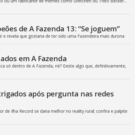
o ou um fabricante de memes como Gretchen ou Theo Becker...
peões de A Fazenda 13: “Se joguem”
a’ e revela que gostaria de ter sido uma Fazendeira mais durona
iados em A Fazenda
a só dentro de A Fazenda, né? Existe algo que, definitivamente,
ntrigados após pergunta nas redes
 de Ilha Record se daria melhor no reality rural; confira e palpite