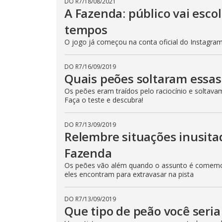
DO R7
/
18/08/2021
o
.
A Fazenda: público vai esc
d
a
l
tempos
c
a
O jogo já começou na conta oficial do Instagram 
n
b
e
DO R7
/
16/09/2019
c
l
Quais peões soltaram essas
o
s
Os peões eram traídos pelo raciocínio e soltava
e
Faça o teste e descubra!
d
b
y
p
DO R7
/
13/09/2019
r
Relembre situações inusit
e
s
Fazenda
s
i
n
Os peões vão além quando o assunto é comemor
g
eles encontram para extravasar na pista
t
h
e
E
DO R7
/
13/09/2019
s
Que tipo de peão você seri
c
a