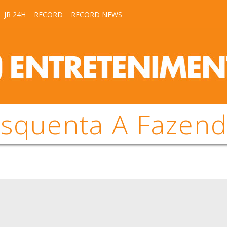
JR 24H
RECORD
RECORD NEWS
squenta A Fazen