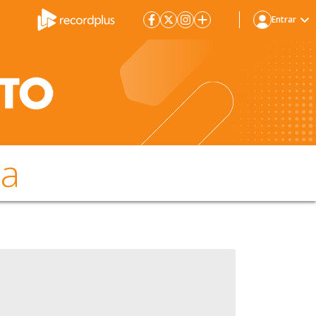
Entrar
da