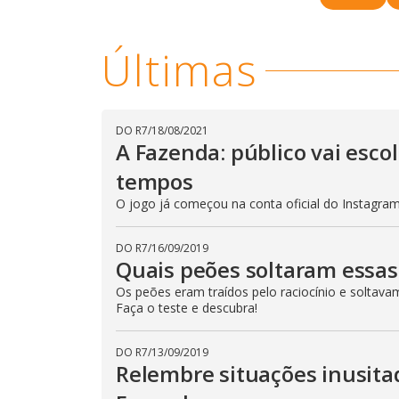
n
d
M
o
u
Últimas
d
w
o
.
T
h
i
s
m
DO R7
/
18/08/2021
o
A Fazenda: público vai esc
d
a
l
tempos
c
a
O jogo já começou na conta oficial do Instagram 
n
b
e
DO R7
/
16/09/2019
c
l
Quais peões soltaram essas
o
s
Os peões eram traídos pelo raciocínio e soltava
e
Faça o teste e descubra!
d
b
y
p
DO R7
/
13/09/2019
r
Relembre situações inusit
e
s
s