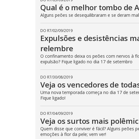
Qual é o melhor tombo de 
Alguns peões se desequilibraram e se deram mal!
DO R7
/
02/09/2019
Expulsões e desistências m
relembre
O confinamento deixa os peões com nervos à flo
expulsão? Fique ligado no dia 17 de setembro
DO R7
/
30/08/2019
Veja os vencedores de toda
Uma nova temporada começa no dia 17 de setem
Fique ligado!
DO R7
/
04/09/2019
Veja os surtos mais polêmi
Quem disse que conviver é fácil? Alguns peões 
emoções à flor da pele; vem ver!