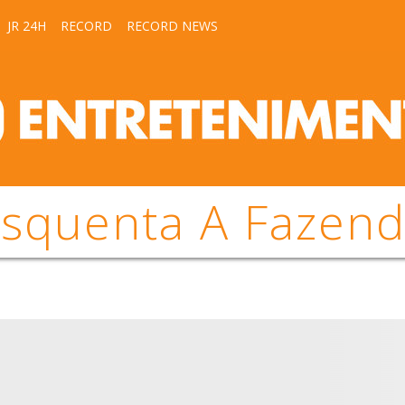
JR 24H
RECORD
RECORD NEWS
squenta A Fazen