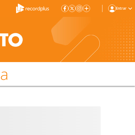
Entrar
da