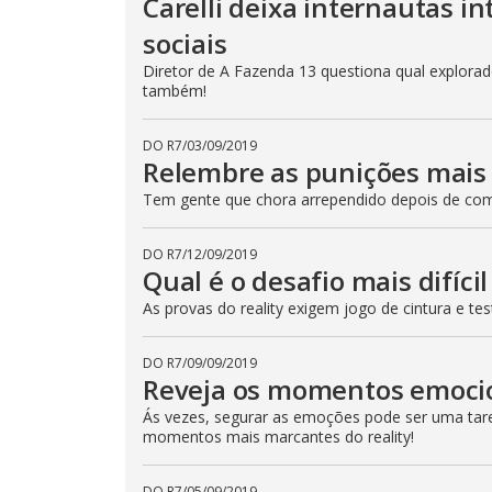
Carelli deixa internautas i
o
s
sociais
e
b
Diretor de A Fazenda 13 questiona qual explorador
u
também!
t
t
o
n
DO R7
/
03/09/2019
.
Relembre as punições mais 
Tem gente que chora arrependido depois de come
DO R7
/
12/09/2019
Qual é o desafio mais difíci
As provas do reality exigem jogo de cintura e t
DO R7
/
09/09/2019
Reveja os momentos emoci
Ás vezes, segurar as emoções pode ser uma taref
momentos mais marcantes do reality!
DO R7
/
05/09/2019