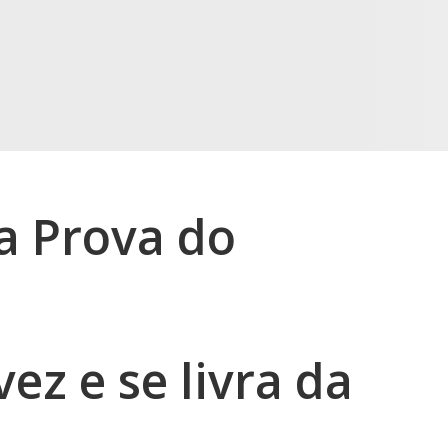
a Prova do
ez e se livra da