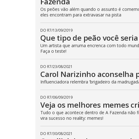
Fazenda
i
n
Os peões vão além quando o assunto é comemor
g
eles encontram para extravasar na pista
t
h
e
E
DO R7
/
13/09/2019
s
Que tipo de peão você seri
c
a
Um artista que arruma encrenca com todo mund
p
Faça o teste!
e
k
e
y
DO R7
/
23/08/2021
o
Carol Narizinho aconselha 
r
a
Influenciadora relembra ‘brigadeiro da madrugad
c
t
i
v
DO R7
/
06/09/2019
a
Veja os melhores memes cr
t
i
Tudo o que acontece dentro de A Fazenda não fic
n
g
vira sucesso no reality: memes!
t
h
e
DO R7
/
30/08/2021
c
l