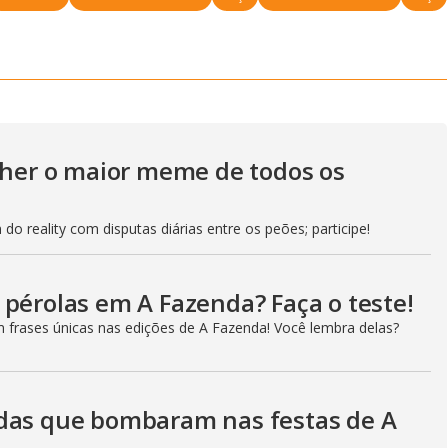
a
i
m
y
e
V
olher o maior meme de todos os
i
do reality com disputas diárias entre os peões; participe!
d
 pérolas em A Fazenda? Faça o teste!
m frases únicas nas edições de A Fazenda! Você lembra delas?
e
adas que bombaram nas festas de A