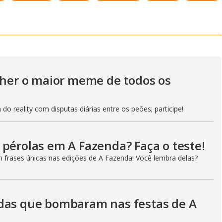
V
i
d
olher o maior meme de todos os
do reality com disputas diárias entre os peões; participe!
e
 pérolas em A Fazenda? Faça o teste!
o
m frases únicas nas edições de A Fazenda! Você lembra delas?
adas que bombaram nas festas de A