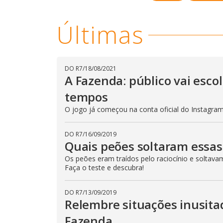
o
d
a
Últimas
l
c
a
n
b
e
c
DO R7
/
18/08/2021
l
A Fazenda: público vai esc
o
s
tempos
e
d
O jogo já começou na conta oficial do Instagram 
b
y
p
r
DO R7
/
16/09/2019
e
Quais peões soltaram essas
s
s
i
Os peões eram traídos pelo raciocínio e soltava
n
Faça o teste e descubra!
g
t
h
DO R7
/
13/09/2019
e
E
Relembre situações inusit
s
c
Fazenda
a