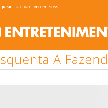
JR 24H
RECORD
RECORD NEWS
squenta A Fazen