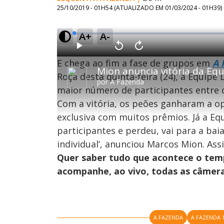
25/10/2019 - 01H54
(ATUALIZADO EM
01/03/2024 - 01H39
)
A+
A-
L
o
a
d
P
V
A
e
l
o
v
d
T
E chega ao fim a fase de grupos em
A 
a
l
a
:
h
Mion anuncia vitória da Equ
y
t
n
0
a
ç
i
Roça desta quinta-feira (24), a Equip
%
r
a
por
A Fazenda
s
1
r
maior número de participantes entre 
i
Oops
0
1
s
0
s
e
s
Com a vitória, os peões ganharam a o
a
g
e
Por fa
u
g
m
n
u
exclusiva com muitos prêmios. Já a Eq
o
d
n
d
o
d
participantes e perdeu, vai para a bai
s
o
a
s
l
individual’, anunciou Marcos Mion. Assi
w
i
Quer saber tudo que acontece o te
n
d
acompanhe, ao vivo, todas as câmera
M
o
u
d
w
o
.
T
h
i
s
A FAZENDA
A FAZENDA 
m