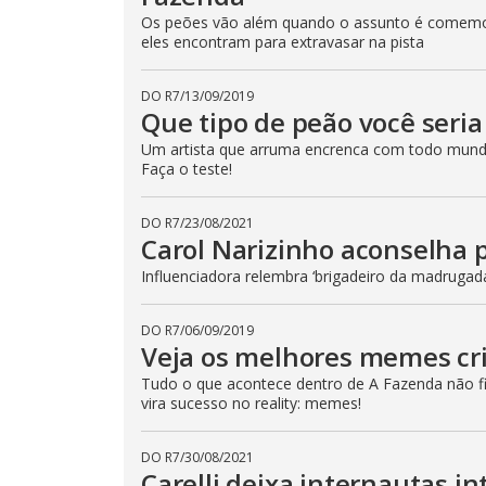
p
Os peões vão além quando o assunto é comemor
e
k
eles encontram para extravasar na pista
e
y
o
DO R7
/
13/09/2019
r
Que tipo de peão você seri
a
c
t
Um artista que arruma encrenca com todo mund
i
Faça o teste!
v
a
t
i
DO R7
/
23/08/2021
n
Carol Narizinho aconselha 
g
t
Influenciadora relembra ‘brigadeiro da madrugad
h
e
c
l
DO R7
/
06/09/2019
o
Veja os melhores memes cr
s
e
Tudo o que acontece dentro de A Fazenda não fic
b
vira sucesso no reality: memes!
u
t
t
o
DO R7
/
30/08/2021
n
Carelli deixa internautas i
.