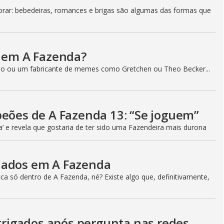
ar: bebedeiras, romances e brigas são algumas das formas que
a em A Fazenda?
o ou um fabricante de memes como Gretchen ou Theo Becker...
peões de A Fazenda 13: “Se joguem”
a’ e revela que gostaria de ter sido uma Fazendeira mais durona
iados em A Fazenda
a só dentro de A Fazenda, né? Existe algo que, definitivamente,
ntrigados após pergunta nas redes