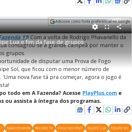
error_outline
R
-
0:00
Adicione como fonte preferencial no Google
e
Opens in new window
P
C
F
m
o
u
Fazenda 11
! Com a volta de Rodrigo Phavanello da
m
l
p
ipe Lua e fim da fase de grupos
a
l
a
s
e Lua consagrou-se a grande campeã por manter o
r
c
i
t
r
os grupos.
i
! Algo deu errado
e
l
l
n
e
V
h
n
portunidade de disputar uma Prova de Fogo
e
a
i
l
r
vor, recarregue a página.
o
uipe Sol, que ficou com o menor número de
c
n
i
d
a. ‘Uma nova fase tá pra começar, agora o jogo é
g
a
a
Recarregar
d
sta!
e
T
mpo todo em A Fazenda? Acesse
PlayPlus.com
e
i
s ou assista à íntegra dos programas.
m
y
e
11
MARCOS MION
RECORD TV
FOGO NO FENO
EQUIPE LUA
EQUIPE SOL