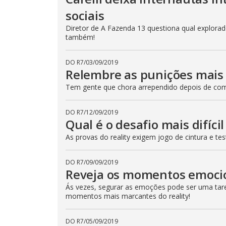
sociais
Diretor de A Fazenda 13 questiona qual explorador
também!
DO R7
/
03/09/2019
Relembre as punições mais 
Tem gente que chora arrependido depois de come
DO R7
/
12/09/2019
Qual é o desafio mais difíci
As provas do reality exigem jogo de cintura e t
DO R7
/
09/09/2019
Reveja os momentos emoci
Ás vezes, segurar as emoções pode ser uma taref
momentos mais marcantes do reality!
DO R7
/
05/09/2019