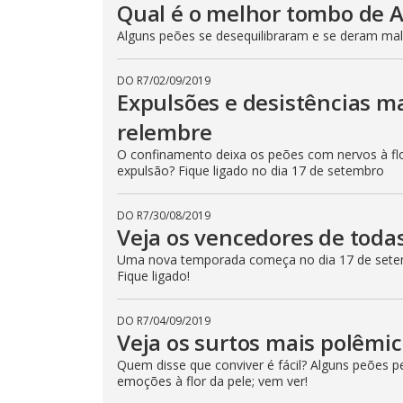
Qual é o melhor tombo de 
Alguns peões se desequilibraram e se deram mal!
DO R7
/
02/09/2019
Expulsões e desistências m
relembre
O confinamento deixa os peões com nervos à flo
expulsão? Fique ligado no dia 17 de setembro
DO R7
/
30/08/2019
Veja os vencedores de toda
Uma nova temporada começa no dia 17 de setem
Fique ligado!
DO R7
/
04/09/2019
Veja os surtos mais polêmi
Quem disse que conviver é fácil? Alguns peões 
emoções à flor da pele; vem ver!