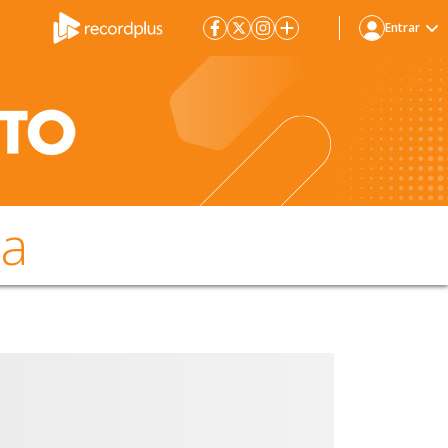
Entrar
da