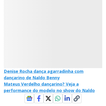
y
d
M
o
V
u
w
d
o
.
T
h
i
i
s
m
o
d
d
a
l
c
a
e
n
b
e
c
o
l
o
Denise Rocha dança agarradinha com
s
e
dançarino de Naldo Benny
d
b
Mateus Verdelho dançarino? Veja a
y
p
performance do modelo no show do Naldo
r
e
s
s
i