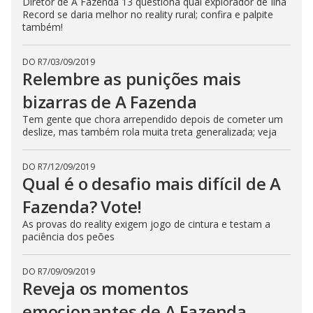
Diretor de A Fazenda 13 questiona qual explorador de Ilha
s
Record se daria melhor no reality rural; confira e palpite
e
também!
b
u
t
t
DO R7
/
03/09/2019
o
Relembre as punições mais
n
.
bizarras de A Fazenda
Tem gente que chora arrependido depois de cometer um
deslize, mas também rola muita treta generalizada; veja
DO R7
/
12/09/2019
Qual é o desafio mais difícil de A
Fazenda? Vote!
As provas do reality exigem jogo de cintura e testam a
paciência dos peões
DO R7
/
09/09/2019
Reveja os momentos
emocionantes de A Fazenda