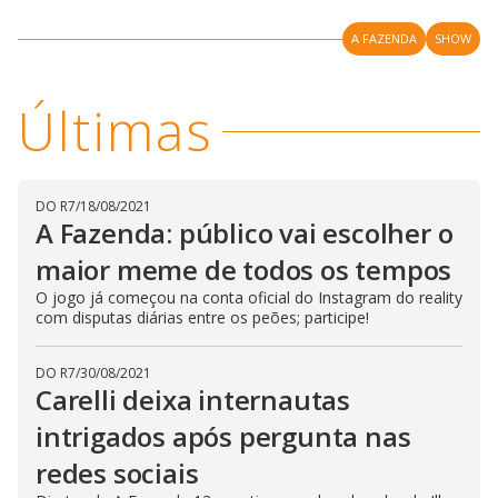
n
g
A FAZENDA
SHOW
t
h
e
E
Últimas
s
c
a
p
e
k
e
DO R7
/
18/08/2021
y
A Fazenda: público vai escolher o
o
r
maior meme de todos os tempos
a
c
t
O jogo já começou na conta oficial do Instagram do reality
i
com disputas diárias entre os peões; participe!
v
a
t
DO R7
/
30/08/2021
i
n
Carelli deixa internautas
g
t
intrigados após pergunta nas
h
e
redes sociais
c
l
o