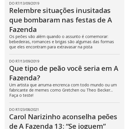
DO R7
/
13/09/2019
Relembre situações inusitadas
que bombaram nas festas de A
Fazenda
Os peões vão além quando o assunto é comemorar:
bebedeiras, romances e brigas são algumas das formas
que eles encontram para extravasar na pista
DO R7
/
13/09/2019
Que tipo de peão você seria em A
Fazenda?
Um artista que arruma encrenca com todo mundo ou um
fabricante de memes como Gretchen ou Theo Becker...
Faça o teste!
DO R7
/
23/08/2021
Carol Narizinho aconselha peões
de A Fazenda 13: “Se joguem”