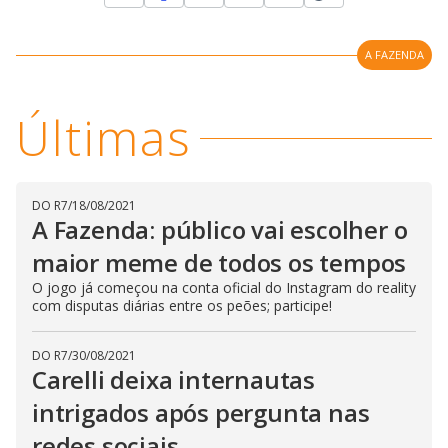
y
A FAZENDA
M
V
u
d
o
Últimas
i
d
DO R7
/
18/08/2021
A Fazenda: público vai escolher o
e
maior meme de todos os tempos
O jogo já começou na conta oficial do Instagram do reality
com disputas diárias entre os peões; participe!
o
DO R7
/
30/08/2021
Carelli deixa internautas
intrigados após pergunta nas
redes sociais