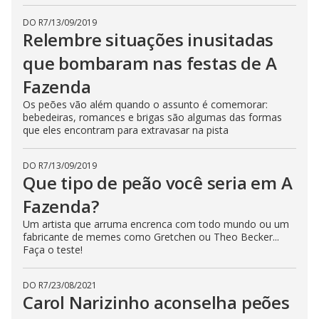
DO R7
/
13/09/2019
Relembre situações inusitadas
que bombaram nas festas de A
Fazenda
Os peões vão além quando o assunto é comemorar:
bebedeiras, romances e brigas são algumas das formas
que eles encontram para extravasar na pista
DO R7
/
13/09/2019
Que tipo de peão você seria em A
Fazenda?
Um artista que arruma encrenca com todo mundo ou um
fabricante de memes como Gretchen ou Theo Becker...
Faça o teste!
DO R7
/
23/08/2021
Carol Narizinho aconselha peões