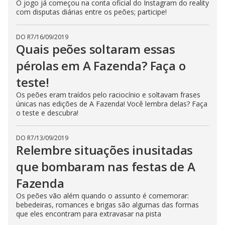
t
O jogo já começou na conta oficial do Instagram do reality
h
com disputas diárias entre os peões; participe!
e
E
s
c
DO R7
/
16/09/2019
a
Quais peões soltaram essas
p
e
pérolas em A Fazenda? Faça o
k
e
teste!
y
o
r
Os peões eram traídos pelo raciocínio e soltavam frases
a
únicas nas edições de A Fazenda! Você lembra delas? Faça
c
o teste e descubra!
t
i
v
a
DO R7
/
13/09/2019
t
Relembre situações inusitadas
i
n
que bombaram nas festas de A
g
t
h
Fazenda
e
c
Os peões vão além quando o assunto é comemorar:
l
bebedeiras, romances e brigas são algumas das formas
o
s
que eles encontram para extravasar na pista
e