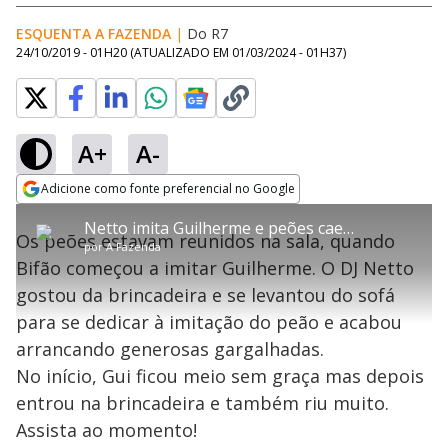
ESQUENTA A FAZENDA
|
Do R7
24/10/2019 - 01H20
(ATUALIZADO EM
01/03/2024 - 01H37
)
A+
A-
error_outline
Adicione como fonte preferencial no Google
OK
T
T
Opens in new window
Netto imita Guilherme e peões caem na gargalhada
h
O vídeo não está disponível ou não é
Oops! Algo deu errado
h
C
Os peões estavam reunidos na sala, quando
i
por
A Fazenda
i
suportado pelo seu browser
s
l
Por favor, recarregue a página.
Bifão começou a imitar Guilherme. O DJ Netto
i
s
Código do Erro:
MEDIA_ERR_SRC_NOT_SUPPORTED
o
s
i
gostou da brincadeira e se levantou do sofá
a
s
Recarregar
s
m
para se dedicar à imitação do peão e acabou
e
o
a
d
M
m
arrancando generosas gargalhadas.
a
o
o
l
No início, Gui ficou meio sem graça mas depois
w
d
d
i
entrou na brincadeira e também riu muito.
a
a
n
l
d
l
Assista ao momento!
o
w
D