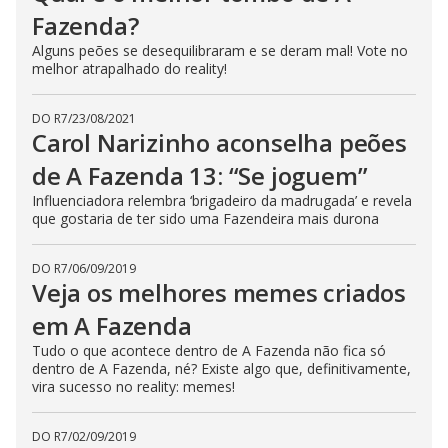
Fazenda?
Alguns peões se desequilibraram e se deram mal! Vote no
melhor atrapalhado do reality!
DO R7
/
23/08/2021
Carol Narizinho aconselha peões
de A Fazenda 13: “Se joguem”
Influenciadora relembra ‘brigadeiro da madrugada’ e revela
que gostaria de ter sido uma Fazendeira mais durona
DO R7
/
06/09/2019
Veja os melhores memes criados
em A Fazenda
Tudo o que acontece dentro de A Fazenda não fica só
dentro de A Fazenda, né? Existe algo que, definitivamente,
vira sucesso no reality: memes!
DO R7
/
02/09/2019