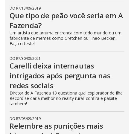
b
u
DO R7
/
13/09/2019
t
Que tipo de peão você seria em A
t
o
n
Fazenda?
.
Um artista que arruma encrenca com todo mundo ou um
fabricante de memes como Gretchen ou Theo Becker...
Faça o teste!
DO R7
/
30/08/2021
Carelli deixa internautas
intrigados após pergunta nas
redes sociais
Diretor de A Fazenda 13 questiona qual explorador de Ilha
Record se daria melhor no reality rural; confira e palpite
também!
DO R7
/
03/09/2019
Relembre as punições mais