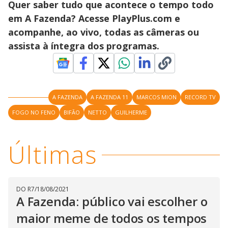
w
Quer saber tudo que acontece o tempo todo
i
.
i
n
T
em A Fazenda? Acesse PlayPlus.com e
a
h
d
i
acompanhe, ao vivo, todas as câmeras ou
l
o
s
o
m
assista à íntegra dos programas.
w
o
g
.
d
a
l
c
a
n
A FAZENDA
A FAZENDA 11
MARCOS MION
RECORD TV
b
e
FOGO NO FENO
BIFÃO
NETTO
GUILHERME
c
l
o
s
Últimas
e
d
b
y
p
r
e
DO R7
/
18/08/2021
s
A Fazenda: público vai escolher o
s
i
maior meme de todos os tempos
n
g