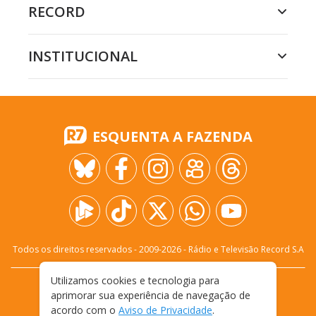
RECORD
INSTITUCIONAL
ESQUENTA A FAZENDA
Todos os direitos reservados - 2009-
2026
- Rádio e Televisão Record S.A
Utilizamos cookies e tecnologia para
CARREIRA
FALE CONOSCO
PRIVACIDADE
aprimorar sua experiência de navegação de
TERMOS E CONDIÇÕES DE USO
acordo com o
Aviso de Privacidade
.