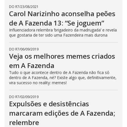
DO R7
/
23/08/2021
Carol Narizinho aconselha peões
de A Fazenda 13: “Se joguem”
Influenciadora relembra ‘brigadeiro da madrugada’ e revela
que gostaria de ter sido uma Fazendeira mais durona
DO R7
/
06/09/2019
Veja os melhores memes criados
em A Fazenda
Tudo o que acontece dentro de A Fazenda não fica só
dentro de A Fazenda, né? Existe algo que, definitivamente,
vira sucesso no reality: memes!
DO R7
/
02/09/2019
Expulsões e desistências
marcaram edições de A Fazenda;
relembre