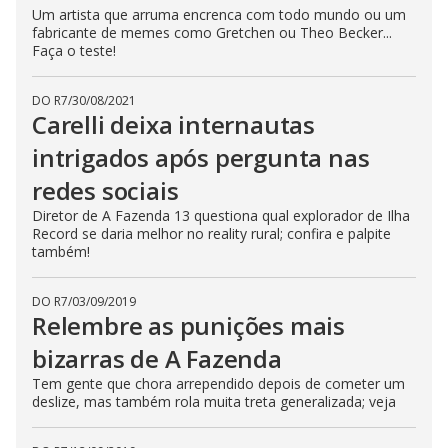
Um artista que arruma encrenca com todo mundo ou um
s
e
fabricante de memes como Gretchen ou Theo Becker...
b
Faça o teste!
u
t
t
o
DO R7
/
30/08/2021
n
Carelli deixa internautas
.
intrigados após pergunta nas
redes sociais
Diretor de A Fazenda 13 questiona qual explorador de Ilha
Record se daria melhor no reality rural; confira e palpite
também!
DO R7
/
03/09/2019
Relembre as punições mais
bizarras de A Fazenda
Tem gente que chora arrependido depois de cometer um
deslize, mas também rola muita treta generalizada; veja