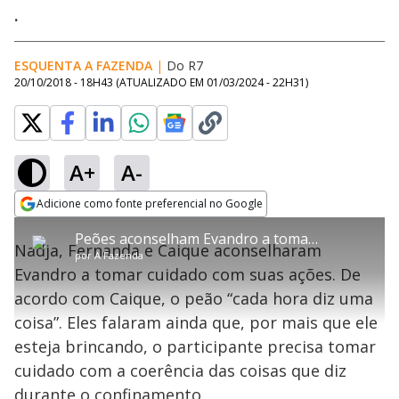
.
ESQUENTA A FAZENDA
|
Do R7
20/10/2018 - 18H43
(ATUALIZADO EM
01/03/2024 - 22H31
)
A+
A-
error_outline
Adicione como fonte preferencial no Google
OK
T
T
Opens in new window
Peões aconselham Evandro a tomar cuidado com as coisas que diz
h
O vídeo não está disponível ou não é
Oops! Algo deu errado
h
C
Nadja, Fernanda e Caique aconselharam
i
por
A Fazenda
i
suportado pelo seu browser
s
l
Por favor, recarregue a página.
Evandro a tomar cuidado com suas ações. De
i
s
Código do Erro:
MEDIA_ERR_SRC_NOT_SUPPORTED
o
s
i
acordo com Caique, o peão “cada hora diz uma
a
s
Recarregar
s
m
coisa”. Eles falaram ainda que, por mais que ele
e
o
a
d
M
m
esteja brincando, o participante precisa tomar
a
o
o
l
cuidado com a coerência das coisas que diz
w
d
d
i
durante o confinamento.
a
a
n