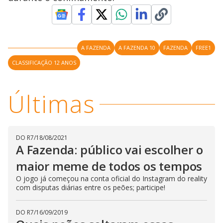
l
d
l
o
w
D
w
i
.
i
n
T
a
h
d
A FAZENDA
A FAZENDA 10
FAZENDA
FREE1
i
l
o
s
o
m
CLASSIFICAÇÃO 12 ANOS
w
o
g
.
d
a
l
Últimas
c
a
n
b
e
c
DO R7
/
18/08/2021
l
A Fazenda: público vai escolher o
o
s
e
maior meme de todos os tempos
d
b
O jogo já começou na conta oficial do Instagram do reality
y
com disputas diárias entre os peões; participe!
p
r
e
s
DO R7
/
16/09/2019
s
i