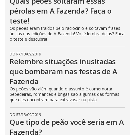
Quais peões soltaram essas
n
pérolas em A Fazenda? Faça o
g
t
h
teste!
e
E
Os peões eram traídos pelo raciocínio e soltavam frases
s
únicas nas edições de A Fazenda! Você lembra delas? Faça
c
a
o teste e descubra!
p
e
k
DO R7
/
13/09/2019
e
Relembre situações inusitadas
y
o
r
que bombaram nas festas de A
a
c
Fazenda
t
i
Os peões vão além quando o assunto é comemorar:
v
a
bebedeiras, romances e brigas são algumas das formas
t
que eles encontram para extravasar na pista
i
n
g
t
DO R7
/
13/09/2019
h
Que tipo de peão você seria em A
e
c
Fazenda?
l
o