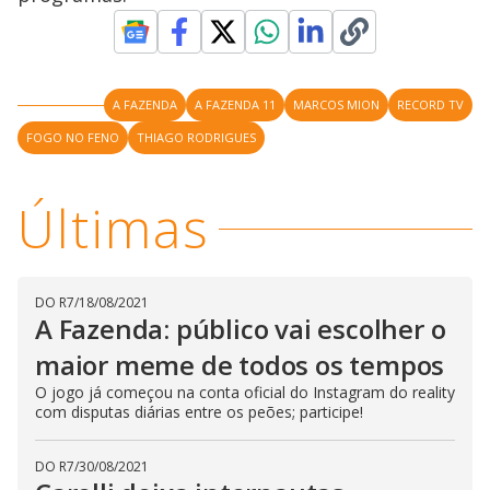
l
d
l
o
w
D
w
i
.
i
n
T
a
h
d
A FAZENDA
A FAZENDA 11
MARCOS MION
RECORD TV
i
l
o
s
o
m
FOGO NO FENO
THIAGO RODRIGUES
w
o
g
.
d
a
l
Últimas
c
a
n
b
e
c
DO R7
/
18/08/2021
l
A Fazenda: público vai escolher o
o
s
e
maior meme de todos os tempos
d
b
O jogo já começou na conta oficial do Instagram do reality
y
com disputas diárias entre os peões; participe!
p
r
e
s
DO R7
/
30/08/2021
s
i