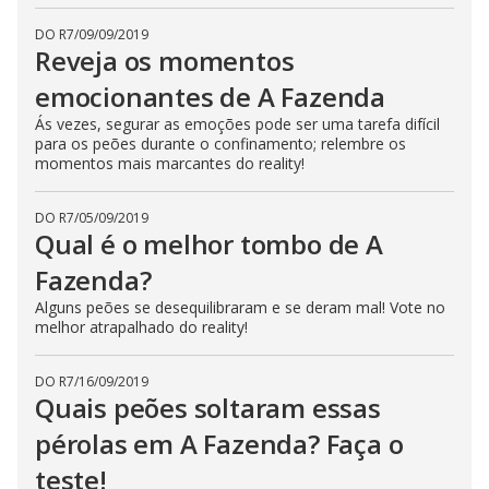
s
e
DO R7
/
09/09/2019
b
Reveja os momentos
u
t
emocionantes de A Fazenda
t
o
n
Ás vezes, segurar as emoções pode ser uma tarefa difícil
.
para os peões durante o confinamento; relembre os
momentos mais marcantes do reality!
DO R7
/
05/09/2019
Qual é o melhor tombo de A
Fazenda?
Alguns peões se desequilibraram e se deram mal! Vote no
melhor atrapalhado do reality!
DO R7
/
16/09/2019
Quais peões soltaram essas
pérolas em A Fazenda? Faça o
teste!