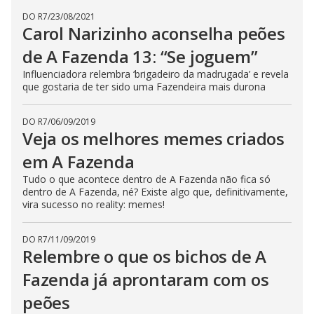
DO R7
/
23/08/2021
Carol Narizinho aconselha peões
de A Fazenda 13: “Se joguem”
Influenciadora relembra ‘brigadeiro da madrugada’ e revela
que gostaria de ter sido uma Fazendeira mais durona
DO R7
/
06/09/2019
Veja os melhores memes criados
em A Fazenda
Tudo o que acontece dentro de A Fazenda não fica só
dentro de A Fazenda, né? Existe algo que, definitivamente,
vira sucesso no reality: memes!
DO R7
/
11/09/2019
Relembre o que os bichos de A
Fazenda já aprontaram com os
peões