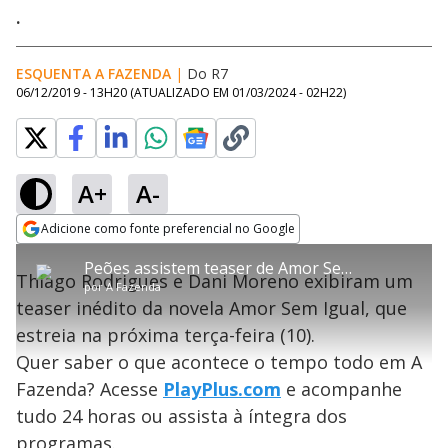
.
ESQUENTA A FAZENDA
|
Do R7
06/12/2019 - 13H20
(ATUALIZADO EM
01/03/2024 - 02H22
)
A+
A-
error_outline
Adicione como fonte preferencial no Google
OK
T
T
Opens in new window
Peões assistem teaser de Amor Sem Igual com atores da novela
h
O vídeo não está disponível ou não é
Oops! Algo deu errado
h
C
Thiago Rodrigues e Dani Moreno exibiram um
i
por
A Fazenda
i
suportado pelo seu browser
s
l
Por favor, recarregue a página.
teaser inédito da novela Amor Sem Igual, que
i
s
Código do Erro:
MEDIA_ERR_SRC_NOT_SUPPORTED
o
s
i
estreia na próxima terça-feira (10).
a
s
Recarregar
s
m
Quer saber o que acontece o tempo todo em A
e
o
a
d
M
m
Fazenda? Acesse
PlayPlus.com
e acompanhe
a
o
o
l
tudo 24 horas ou assista à íntegra dos
w
d
d
i
programas.
a
a
n