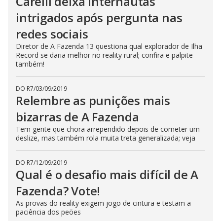
Carelli deixa internautas
n
intrigados após pergunta nas
g
t
h
redes sociais
e
E
Diretor de A Fazenda 13 questiona qual explorador de Ilha
s
Record se daria melhor no reality rural; confira e palpite
c
a
também!
p
e
k
DO R7
/
03/09/2019
e
Relembre as punições mais
y
o
r
bizarras de A Fazenda
a
c
Tem gente que chora arrependido depois de cometer um
t
deslize, mas também rola muita treta generalizada; veja
i
v
a
t
DO R7
/
12/09/2019
i
Qual é o desafio mais difícil de A
n
g
t
Fazenda? Vote!
h
e
As provas do reality exigem jogo de cintura e testam a
c
paciência dos peões
l
o