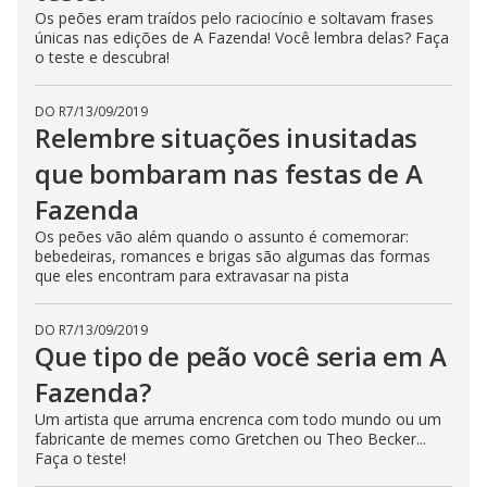
Os peões eram traídos pelo raciocínio e soltavam frases
únicas nas edições de A Fazenda! Você lembra delas? Faça
o teste e descubra!
DO R7
/
13/09/2019
Relembre situações inusitadas
que bombaram nas festas de A
Fazenda
Os peões vão além quando o assunto é comemorar:
bebedeiras, romances e brigas são algumas das formas
que eles encontram para extravasar na pista
DO R7
/
13/09/2019
Que tipo de peão você seria em A
Fazenda?
Um artista que arruma encrenca com todo mundo ou um
fabricante de memes como Gretchen ou Theo Becker...
Faça o teste!