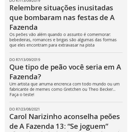
DO R7
/
13/09/2019
t
h
Relembre situações inusitadas
e
E
que bombaram nas festas de A
s
c
Fazenda
a
p
e
Os peões vão além quando o assunto é comemorar:
k
bebedeiras, romances e brigas são algumas das formas
e
que eles encontram para extravasar na pista
y
o
r
a
DO R7
/
13/09/2019
c
Que tipo de peão você seria em A
t
i
Fazenda?
v
a
t
Um artista que arruma encrenca com todo mundo ou um
i
fabricante de memes como Gretchen ou Theo Becker...
n
Faça o teste!
g
t
h
e
DO R7
/
23/08/2021
c
Carol Narizinho aconselha peões
l
o
de A Fazenda 13: “Se joguem”
s
e