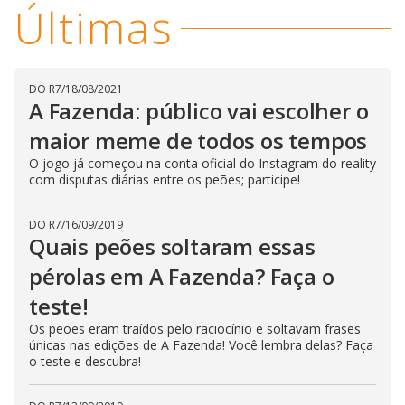
w
Últimas
i
.
i
n
T
a
h
d
i
l
o
s
o
m
w
DO R7
/
18/08/2021
o
g
.
d
A Fazenda: público vai escolher o
a
l
maior meme de todos os tempos
c
a
O jogo já começou na conta oficial do Instagram do reality
n
com disputas diárias entre os peões; participe!
b
e
c
l
DO R7
/
16/09/2019
o
Quais peões soltaram essas
s
e
d
pérolas em A Fazenda? Faça o
b
y
teste!
p
r
Os peões eram traídos pelo raciocínio e soltavam frases
e
s
únicas nas edições de A Fazenda! Você lembra delas? Faça
s
o teste e descubra!
i
n
g