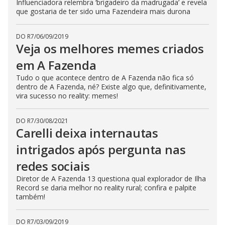
b
Influenciadora relembra ‘brigadeiro da madrugada’ e revela
u
que gostaria de ter sido uma Fazendeira mais durona
t
t
o
n
DO R7
/
06/09/2019
.
Veja os melhores memes criados
em A Fazenda
Tudo o que acontece dentro de A Fazenda não fica só
dentro de A Fazenda, né? Existe algo que, definitivamente,
vira sucesso no reality: memes!
DO R7
/
30/08/2021
Carelli deixa internautas
intrigados após pergunta nas
redes sociais
Diretor de A Fazenda 13 questiona qual explorador de Ilha
Record se daria melhor no reality rural; confira e palpite
também!
DO R7
/
03/09/2019