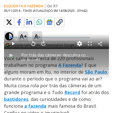
ESQUENTA A FAZENDA
|
Do R7
05/11/2014 - 15H35
(ATUALIZADO EM
14/08/2025 - 07H42
)
A+
A-
L
o
a
Adicione como fonte preferencial no Google
d
C
P
V
A
P
F
e
o
l
o
v
u
Opens in new window
d
m
a
l
a
l
:
Por trás das câmeras: descubra como funciona o programa A Fazenda
p
y
t
n
l
2
Você sabia que cerca de 220 profissionais
a
a
ç
s
.
por
RecordTV
r
r
a
c
5
t
1
r
l
r
5
trabalham no programa
A Fazenda
? E que
i
0
1
e
%
l
s
0
e
h
alguns moram em Itu, no interior de
e
s
São Paulo
n
,
a
g
e
r
u
g
durante o período que o programa vai ao ar?
n
u
a
d
n
o
d
Muita coisa rola por trás das câmeras de um
s
o
s
grande programa e o Tudo
Record
foi atrás dos
y
bastidores
, das curiosidades e de como
funciona
a fazenda
mais famosa do Brasil.
M
u
d
Confira no vídeo o imaginável!