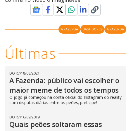
V
o
i
A FAZENDA
BASTIDORES
A FAZENDA
d
Últimas
e
o
DO R7
/
18/08/2021
A Fazenda: público vai escolher o
maior meme de todos os tempos
O jogo já começou na conta oficial do Instagram do reality
com disputas diárias entre os peões; participe!
DO R7
/
16/09/2019
Quais peões soltaram essas