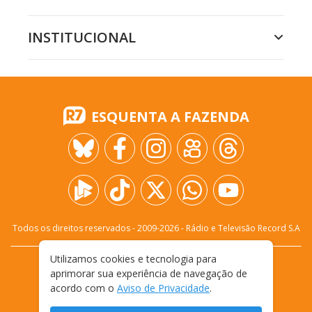
INSTITUCIONAL
ESQUENTA A FAZENDA
Todos os direitos reservados - 2009-
2026
- Rádio e Televisão Record S.A
Utilizamos cookies e tecnologia para
CARREIRA
FALE CONOSCO
PRIVACIDADE
aprimorar sua experiência de navegação de
TERMOS E CONDIÇÕES DE USO
acordo com o
Aviso de Privacidade
.