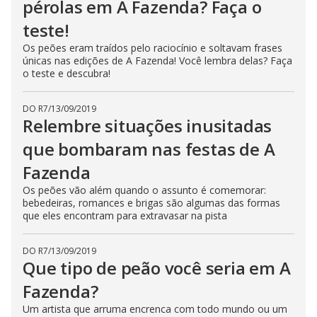
pérolas em A Fazenda? Faça o
teste!
Os peões eram traídos pelo raciocínio e soltavam frases
únicas nas edições de A Fazenda! Você lembra delas? Faça
o teste e descubra!
DO R7
/
13/09/2019
Relembre situações inusitadas
que bombaram nas festas de A
Fazenda
Os peões vão além quando o assunto é comemorar:
bebedeiras, romances e brigas são algumas das formas
que eles encontram para extravasar na pista
DO R7
/
13/09/2019
Que tipo de peão você seria em A
Fazenda?
Um artista que arruma encrenca com todo mundo ou um