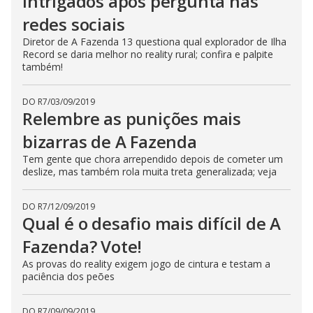
intrigados após pergunta nas
redes sociais
Diretor de A Fazenda 13 questiona qual explorador de Ilha
Record se daria melhor no reality rural; confira e palpite
também!
DO R7
/
03/09/2019
Relembre as punições mais
bizarras de A Fazenda
Tem gente que chora arrependido depois de cometer um
deslize, mas também rola muita treta generalizada; veja
DO R7
/
12/09/2019
Qual é o desafio mais difícil de A
Fazenda? Vote!
As provas do reality exigem jogo de cintura e testam a
paciência dos peões
DO R7
/
09/09/2019