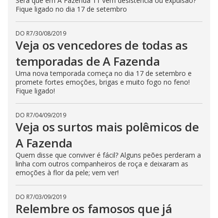
Será que em A Fazenda 11 vem desistência ou expulsão?
Fique ligado no dia 17 de setembro
DO R7
/
30/08/2019
Veja os vencedores de todas as
temporadas de A Fazenda
Uma nova temporada começa no dia 17 de setembro e
promete fortes emoções, brigas e muito fogo no feno!
Fique ligado!
DO R7
/
04/09/2019
Veja os surtos mais polêmicos de
A Fazenda
Quem disse que conviver é fácil? Alguns peões perderam a
linha com outros companheiros de roça e deixaram as
emoções à flor da pele; vem ver!
DO R7
/
03/09/2019
Relembre os famosos que já