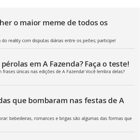
y
V
olher o maior meme de todos os
do reality com disputas diárias entre os peões; participe!
i
 pérolas em A Fazenda? Faça o teste!
d
m frases únicas nas edições de A Fazenda! Você lembra delas?
e
adas que bombaram nas festas de A
o
ar: bebedeiras, romances e brigas são algumas das formas que