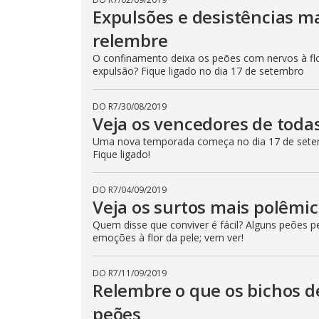
Expulsões e desistências m
relembre
O confinamento deixa os peões com nervos à flo
expulsão? Fique ligado no dia 17 de setembro
DO R7
/
30/08/2019
Veja os vencedores de toda
Uma nova temporada começa no dia 17 de setem
Fique ligado!
DO R7
/
04/09/2019
Veja os surtos mais polêmi
Quem disse que conviver é fácil? Alguns peões 
emoções à flor da pele; vem ver!
DO R7
/
11/09/2019
Relembre o que os bichos d
peões