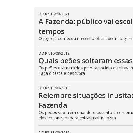
T
h
i
DO R7
/
18/08/2021
s
A Fazenda: público vai esc
m
o
d
tempos
a
l
O jogo já começou na conta oficial do Instagram 
c
a
n
b
DO R7
/
16/09/2019
e
Quais peões soltaram essas
c
l
Os peões eram traídos pelo raciocínio e soltava
o
Faça o teste e descubra!
s
e
d
b
DO R7
/
13/09/2019
y
Relembre situações inusit
p
r
Fazenda
e
s
s
Os peões vão além quando o assunto é comemor
i
eles encontram para extravasar na pista
n
g
t
h
DO R7
/
13/09/2019