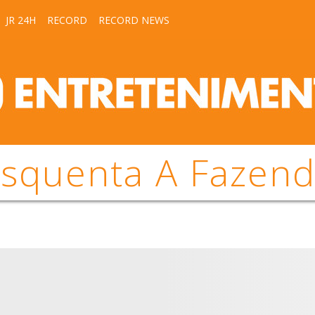
JR 24H
RECORD
RECORD NEWS
squenta A Fazen