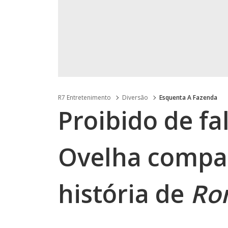
R7 Entretenimento
Diversão
Esquenta A Fazenda
Proibido de fa
Ovelha compa
história de
Rom