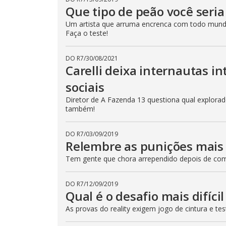
e
Que tipo de peão você seri
E
s
Um artista que arruma encrenca com todo mund
c
Faça o teste!
a
p
e
k
DO R7
/
30/08/2021
e
Carelli deixa internautas i
y
o
sociais
r
a
c
Diretor de A Fazenda 13 questiona qual explorador
t
também!
i
v
a
t
DO R7
/
03/09/2019
i
Relembre as punições mais 
n
g
Tem gente que chora arrependido depois de come
t
h
e
c
DO R7
/
12/09/2019
l
Qual é o desafio mais difíci
o
s
As provas do reality exigem jogo de cintura e t
e
b
u