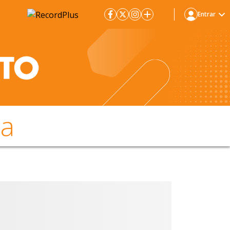
Entrar
da