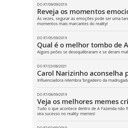
t
DO R7
/
09/09/2019
t
Reveja os momentos emoci
o
n
Ás vezes, segurar as emoções pode ser uma taref
.
momentos mais marcantes do reality!
DO R7
/
05/09/2019
Qual é o melhor tombo de 
Alguns peões se desequilibraram e se deram mal!
DO R7
/
23/08/2021
Carol Narizinho aconselha 
Influenciadora relembra ‘brigadeiro da madrugad
DO R7
/
06/09/2019
Veja os melhores memes cr
Tudo o que acontece dentro de A Fazenda não fic
vira sucesso no reality: memes!
DO R7
/
02/09/2019