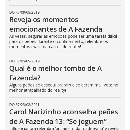
DO R7
/
09/09/2019
Reveja os momentos
emocionantes de A Fazenda
Ás vezes, segurar as emoções pode ser uma tarefa difícil
para os peões durante o confinamento; relembre os
momentos mais marcantes do reality!
DO R7
/
05/09/2019
Qual é o melhor tombo de A
Fazenda?
Alguns peões se desequilibraram e se deram mal! Vote no
melhor atrapalhado do reality!
DO R7
/
23/08/2021
Carol Narizinho aconselha peões
de A Fazenda 13: “Se joguem”
Influenciadora relembra ‘brigadeiro da madrugada’ e revela