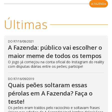
l
d
A FAZENDA
l
o
w
D
w
i
.
i
n
T
Últimas
a
h
d
i
l
o
s
o
m
w
o
g
.
d
DO R7
/
18/08/2021
a
A Fazenda: público vai escolher o
l
c
a
maior meme de todos os tempos
n
b
O jogo já começou na conta oficial do Instagram do reality
e
com disputas diárias entre os peões; participe!
c
l
o
s
DO R7
/
16/09/2019
e
Quais peões soltaram essas
d
b
y
pérolas em A Fazenda? Faça o
p
r
teste!
e
s
Os peões eram traídos pelo raciocínio e soltavam frases
s
i