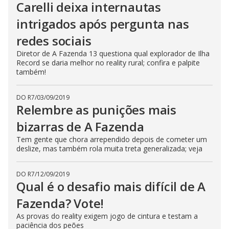
Carelli deixa internautas
s
e
intrigados após pergunta nas
b
u
t
redes sociais
t
o
Diretor de A Fazenda 13 questiona qual explorador de Ilha
n
Record se daria melhor no reality rural; confira e palpite
.
também!
DO R7
/
03/09/2019
Relembre as punições mais
bizarras de A Fazenda
Tem gente que chora arrependido depois de cometer um
deslize, mas também rola muita treta generalizada; veja
DO R7
/
12/09/2019
Qual é o desafio mais difícil de A
Fazenda? Vote!
As provas do reality exigem jogo de cintura e testam a
paciência dos peões