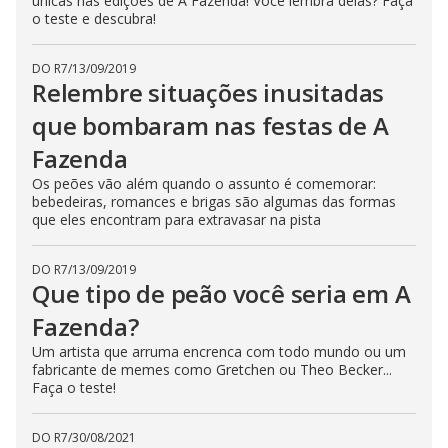
únicas nas edições de A Fazenda! Você lembra delas? Faça
n
o teste e descubra!
g
t
h
DO R7
/
13/09/2019
e
E
Relembre situações inusitadas
s
c
que bombaram nas festas de A
a
p
Fazenda
e
k
e
Os peões vão além quando o assunto é comemorar:
y
bebedeiras, romances e brigas são algumas das formas
o
que eles encontram para extravasar na pista
r
a
c
t
DO R7
/
13/09/2019
i
Que tipo de peão você seria em A
v
a
Fazenda?
t
i
n
Um artista que arruma encrenca com todo mundo ou um
g
fabricante de memes como Gretchen ou Theo Becker...
t
Faça o teste!
h
e
c
l
DO R7
/
30/08/2021
o