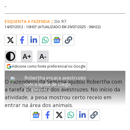
.
ESQUENTA A FAZENDA
|
Do R7
14/07/2012 - 10H07
(ATUALIZADO EM
29/07/2025 - 06H22
)
A+
A-
error_outline
Adicione como fonte preferencial no Google
OK
T
T
Opens in new window
Robertha encara avestruzes
h
O vídeo não está disponível ou não é
Oops! Algo deu errado
h
C
O Fazendeiro da Semana ajudou Robertha com
i
com a ajuda de Diego
i
suportado pelo seu browser
s
l
Por favor, recarregue a página.
a tarefa de cuidar dos avestruzes. No início da
i
s
por
A Fazenda
Código do Erro:
MEDIA_ERR_SRC_NOT_SUPPORTED
o
s
i
atividade, a peoa mostrou certo receio em
a
s
Recarregar
s
m
entrar na área dos animais.
e
o
a
d
M
m
a
o
o
l
w
d
d
i
a
a
n