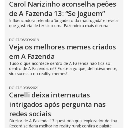
Carol Narizinho aconselha peões
s
e
de A Fazenda 13: “Se joguem”
b
u
t
Influenciadora relembra ‘brigadeiro da madrugada’ e revela
t
que gostaria de ter sido uma Fazendeira mais durona
o
n
.
DO R7
/
06/09/2019
Veja os melhores memes criados
em A Fazenda
Tudo o que acontece dentro de A Fazenda não fica só
dentro de A Fazenda, né? Existe algo que, definitivamente,
vira sucesso no reality: memes!
DO R7
/
30/08/2021
Carelli deixa internautas
intrigados após pergunta nas
redes sociais
Diretor de A Fazenda 13 questiona qual explorador de Ilha
Record se daria melhor no reality rural; confira e palpite