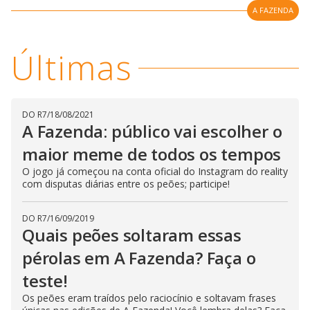
l
d
A FAZENDA
l
o
w
D
w
i
.
i
n
T
Últimas
a
h
d
i
l
o
s
o
m
w
o
g
.
d
DO R7
/
18/08/2021
a
A Fazenda: público vai escolher o
l
c
a
maior meme de todos os tempos
n
b
O jogo já começou na conta oficial do Instagram do reality
e
com disputas diárias entre os peões; participe!
c
l
o
s
DO R7
/
16/09/2019
e
Quais peões soltaram essas
d
b
y
pérolas em A Fazenda? Faça o
p
r
teste!
e
s
Os peões eram traídos pelo raciocínio e soltavam frases
s
i