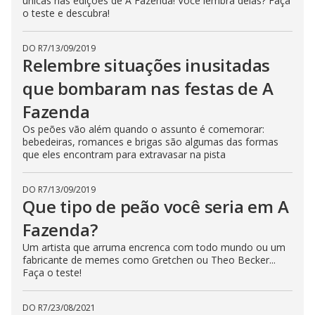
únicas nas edições de A Fazenda! Você lembra delas? Faça
n
o teste e descubra!
g
t
h
DO R7
/
13/09/2019
e
E
Relembre situações inusitadas
s
c
que bombaram nas festas de A
a
p
Fazenda
e
k
e
Os peões vão além quando o assunto é comemorar:
y
bebedeiras, romances e brigas são algumas das formas
o
que eles encontram para extravasar na pista
r
a
c
t
DO R7
/
13/09/2019
i
Que tipo de peão você seria em A
v
a
Fazenda?
t
i
n
Um artista que arruma encrenca com todo mundo ou um
g
fabricante de memes como Gretchen ou Theo Becker...
t
Faça o teste!
h
e
c
l
DO R7
/
23/08/2021
o