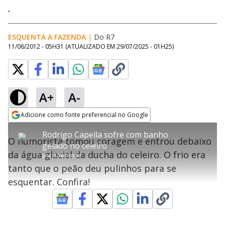
.
ESQUENTA A FAZENDA
|
Do R7
11/06/2012 - 05H31
(ATUALIZADO EM
29/07/2025 - 01H25
)
A+
A-
error_outline
Adicione como fonte preferencial no Google
OK
T
T
Opens in new window
Rodrigo Capella sofre com banho
h
O vídeo não está disponível ou não é
Oops! Algo deu errado
h
C
O humorista tomou coragem e entrou debaixo
i
gelado no celeiro
i
suportado pelo seu browser
s
l
Por favor, recarregue a página.
da água glacial da ducha do celeiro. O frio era
i
s
por
A Fazenda
Código do Erro:
MEDIA_ERR_SRC_NOT_SUPPORTED
o
s
i
tanto que o peão deu pulinhos para se
a
s
Recarregar
s
m
esquentar. Confira!
e
o
a
d
M
m
a
o
o
l
w
d
d
i
a
a
n