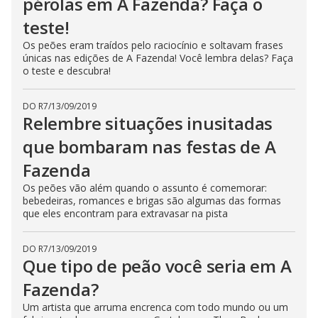
pérolas em A Fazenda? Faça o
n
g
teste!
t
h
Os peões eram traídos pelo raciocínio e soltavam frases
e
únicas nas edições de A Fazenda! Você lembra delas? Faça
E
s
o teste e descubra!
c
a
p
DO R7
/
13/09/2019
e
Relembre situações inusitadas
k
e
y
que bombaram nas festas de A
o
r
Fazenda
a
c
Os peões vão além quando o assunto é comemorar:
t
i
bebedeiras, romances e brigas são algumas das formas
v
que eles encontram para extravasar na pista
a
t
i
n
DO R7
/
13/09/2019
g
Que tipo de peão você seria em A
t
h
Fazenda?
e
c
Um artista que arruma encrenca com todo mundo ou um
l
o