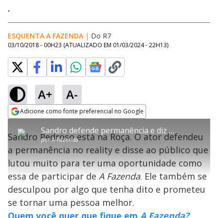
.
ESQUENTA A FAZENDA
|
Do R7
03/10/2018 - 00H23
(ATUALIZADO EM
01/03/2024 - 22H13
)
A+
A-
error_outline
Adicione como fonte preferencial no Google
OK
T
T
Opens in new window
Sandro defende permanência e diz que vai ser uma pessoa melhor
h
O vídeo não está disponível ou não é
Oops! Algo deu errado
h
C
Sandro Pedroso está na Roça. O ator defendeu
i
por
A Fazenda
i
suportado pelo seu browser
s
l
Por favor, recarregue a página.
a permanência no reality e disse ao público que
i
s
Código do Erro:
MEDIA_ERR_SRC_NOT_SUPPORTED
o
s
i
lutou muito para ter uma oportunidade como
a
s
Recarregar
s
m
essa de participar de
A Fazenda
. Ele também se
e
o
a
d
M
m
desculpou por algo que tenha dito e prometeu
a
o
o
l
se tornar uma pessoa melhor.
w
d
d
i
Quem você quer que fique em
A Fazenda?
a
a
n