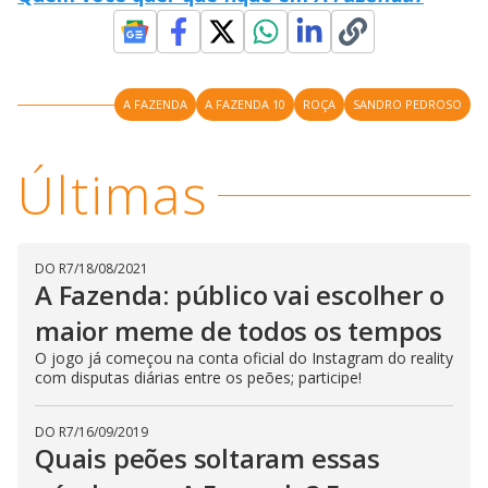
l
d
l
o
w
D
w
i
.
i
n
T
a
h
d
A FAZENDA
A FAZENDA 10
ROÇA
SANDRO PEDROSO
i
l
o
s
o
m
w
o
g
.
d
Últimas
a
l
c
a
n
b
DO R7
/
18/08/2021
e
A Fazenda: público vai escolher o
c
l
o
maior meme de todos os tempos
s
e
O jogo já começou na conta oficial do Instagram do reality
d
com disputas diárias entre os peões; participe!
b
y
p
r
DO R7
/
16/09/2019
e
Quais peões soltaram essas
s
s
i