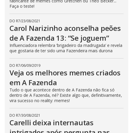
fabricante de memes como Gretchen ou Theo Becker...
s
Faça o teste!
e
b
u
t
DO R7
/
23/08/2021
t
Carol Narizinho aconselha peões
o
n
de A Fazenda 13: “Se joguem”
.
Influenciadora relembra ‘brigadeiro da madrugada’ e revela
que gostaria de ter sido uma Fazendeira mais durona
DO R7
/
06/09/2019
Veja os melhores memes criados
em A Fazenda
Tudo o que acontece dentro de A Fazenda não fica só
dentro de A Fazenda, né? Existe algo que, definitivamente,
vira sucesso no reality: memes!
DO R7
/
30/08/2021
Carelli deixa internautas
intrigados após pergunta nas