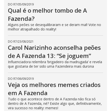
DO R7
/
05/09/2019
Qual é o melhor tombo de A
Fazenda?
Alguns peões se desequilibraram e se deram mal! Vote no
melhor atrapalhado do reality!
DO R7
/
23/08/2021
Carol Narizinho aconselha peões
de A Fazenda 13: “Se joguem”
Influenciadora relembra ‘brigadeiro da madrugada’ e revela
que gostaria de ter sido uma Fazendeira mais durona
DO R7
/
06/09/2019
Veja os melhores memes criados
em A Fazenda
Tudo o que acontece dentro de A Fazenda não fica só
dentro de A Fazenda, né? Existe algo que, definitivamente,
vira sucesso no reality: memes!