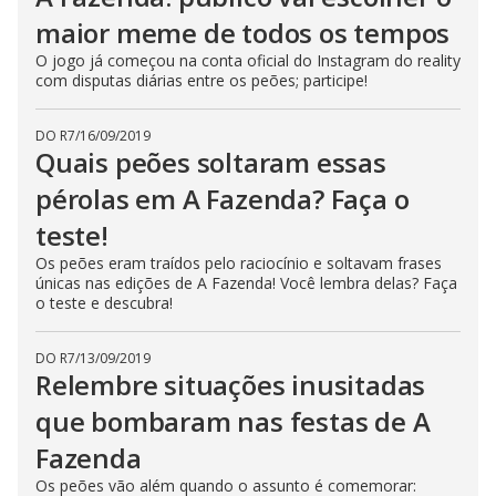
n
maior meme de todos os tempos
g
t
O jogo já começou na conta oficial do Instagram do reality
h
e
com disputas diárias entre os peões; participe!
E
s
c
DO R7
/
16/09/2019
a
Quais peões soltaram essas
p
e
k
pérolas em A Fazenda? Faça o
e
y
teste!
o
r
Os peões eram traídos pelo raciocínio e soltavam frases
a
c
únicas nas edições de A Fazenda! Você lembra delas? Faça
t
o teste e descubra!
i
v
a
t
DO R7
/
13/09/2019
i
Relembre situações inusitadas
n
g
que bombaram nas festas de A
t
h
Fazenda
e
c
l
Os peões vão além quando o assunto é comemorar:
o