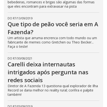
bebedeiras, romances e brigas são algumas das formas
s
que eles encontram para extravasar na pista
e
b
u
t
DO R7
/
13/09/2019
t
Que tipo de peão você seria em A
o
n
Fazenda?
.
Um artista que arruma encrenca com todo mundo ou um
fabricante de memes como Gretchen ou Theo Becker...
Faça o teste!
DO R7
/
30/08/2021
Carelli deixa internautas
intrigados após pergunta nas
redes sociais
Diretor de A Fazenda 13 questiona qual explorador de Ilha
Record se daria melhor no reality rural; confira e palpite
também!
DO R7
/
03/09/2019