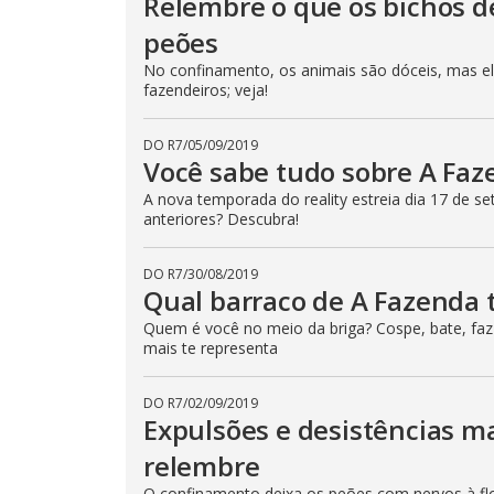
Relembre o que os bichos d
peões
No confinamento, os animais são dóceis, mas e
fazendeiros; veja!
DO R7
/
05/09/2019
Você sabe tudo sobre A Faze
A nova temporada do reality estreia dia 17 de s
anteriores? Descubra!
DO R7
/
30/08/2019
Qual barraco de A Fazenda t
Quem é você no meio da briga? Cospe, bate, faz a
mais te representa
DO R7
/
02/09/2019
Expulsões e desistências m
relembre
O confinamento deixa os peões com nervos à flo