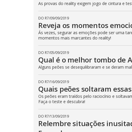
p
As provas do reality exigem jogo de cintura e t
e
k
e
DO R7
/
09/09/2019
y
Reveja os momentos emoci
o
r
a
Ás vezes, segurar as emoções pode ser uma taref
c
momentos mais marcantes do reality!
t
i
v
a
DO R7
/
05/09/2019
t
Qual é o melhor tombo de 
i
n
Alguns peões se desequilibraram e se deram mal!
g
t
h
e
DO R7
/
16/09/2019
c
Quais peões soltaram essas
l
o
Os peões eram traídos pelo raciocínio e soltava
s
Faça o teste e descubra!
e
b
u
t
DO R7
/
13/09/2019
t
Relembre situações inusit
o
n
.