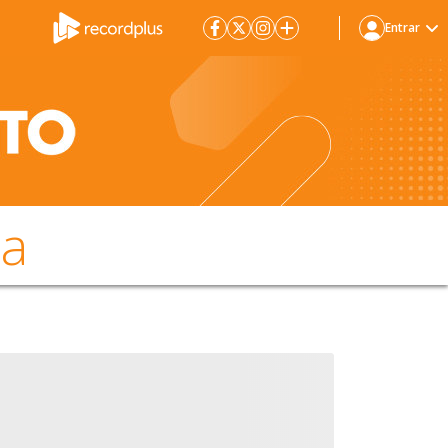
Entrar
da