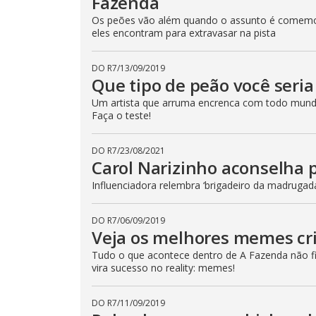
Fazenda
Os peões vão além quando o assunto é comemor
eles encontram para extravasar na pista
DO R7
/
13/09/2019
Que tipo de peão você seri
Um artista que arruma encrenca com todo mund
Faça o teste!
DO R7
/
23/08/2021
Carol Narizinho aconselha 
Influenciadora relembra ‘brigadeiro da madrugad
DO R7
/
06/09/2019
Veja os melhores memes cr
Tudo o que acontece dentro de A Fazenda não fic
vira sucesso no reality: memes!
DO R7
/
11/09/2019