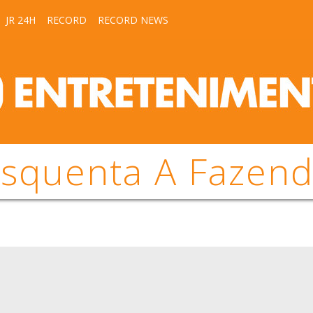
JR 24H
RECORD
RECORD NEWS
squenta A Fazen