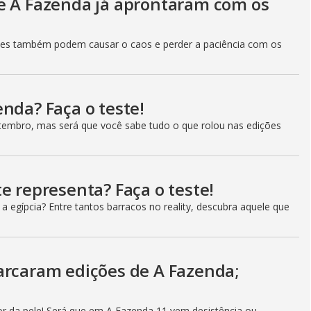
e A Fazenda já aprontaram com os
les também podem causar o caos e perder a paciência com os
nda? Faça o teste!
etembro, mas será que você sabe tudo o que rolou nas edições
e representa? Faça o teste!
 egípcia? Entre tantos barracos no reality, descubra aquele que
arcaram edições de A Fazenda;
r da pele! Será que em A Fazenda 11 vem desistência ou