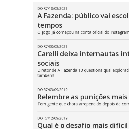
o
.
d
DO R7
/
18/08/2021
a
A Fazenda: público vai esc
l
c
tempos
a
n
b
O jogo já começou na conta oficial do Instagram 
e
c
l
DO R7
/
30/08/2021
o
s
Carelli deixa internautas i
e
d
sociais
b
y
Diretor de A Fazenda 13 questiona qual explorador
p
também!
r
e
s
s
DO R7
/
03/09/2019
i
Relembre as punições mais 
n
g
t
Tem gente que chora arrependido depois de come
h
e
E
DO R7
/
12/09/2019
s
Qual é o desafio mais difíci
c
a