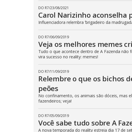
DO R7
/
23/08/2021
Carol Narizinho aconselha 
Influenciadora relembra ‘brigadeiro da madrugad
DO R7
/
06/09/2019
Veja os melhores memes cr
Tudo o que acontece dentro de A Fazenda não fic
vira sucesso no reality: memes!
DO R7
/
11/09/2019
Relembre o que os bichos d
peões
No confinamento, os animais são dóceis, mas e
fazendeiros; veja!
DO R7
/
05/09/2019
Você sabe tudo sobre A Faze
A nova temporada do reality estreia dia 17 de s