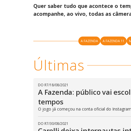
n
T
Quer saber tudo que acontece o te
h
d
i
acompanhe, ao vivo, todas as câmera
o
s
m
w
o
.
d
a
l
c
A FAZENDA
A FAZENDA 11
a
n
b
e
Últimas
c
l
o
s
e
d
DO R7
/
18/08/2021
b
y
A Fazenda: público vai esc
p
r
tempos
e
s
O jogo já começou na conta oficial do Instagram 
s
i
n
g
DO R7
/
30/08/2021
t
Carelli deixa internautas i
h