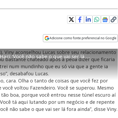
error_outline
Adicione como fonte preferencial no Google
Opens in new window
OK
28), Viny aconselhou Lucas sobre seu relacionamento
portado pelo seu browser
Viny aconselha Lucas sobre Hari: ‘Você não sabe o que vai ser lá fora’
C
TED
u bastante chateado após a peoa dizer que ficaria
l
ntrei num mundinho que eu só via que a gente ia
! Algo deu errado
o
sso”, desabafou Lucas.
s
vor, recarregue a página.
e
, cara. Olha o tanto de coisas que você fez por
M
 e você voltou Fazendeiro. Você se superou. Mesmo
o
Recarregar
tão boa, porque você entrou nesse túnel escuro aí
d
. Você tá aqui lutando por um negócio e de repente
a
l
cê não sabe o que vai ser lá fora ainda”, disse Viny.
D
i