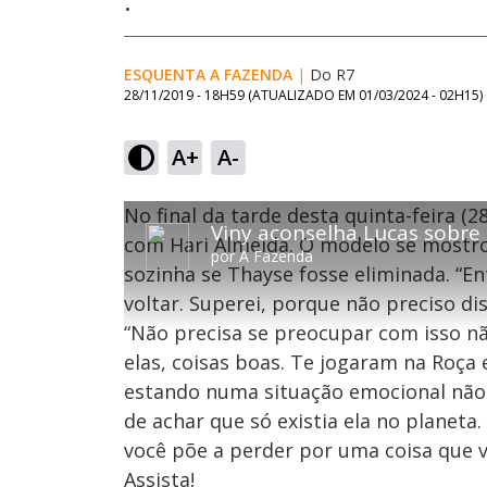
.
ESQUENTA A FAZENDA
|
Do R7
28/11/2019 - 18H59
(ATUALIZADO EM
01/03/2024 - 02H15
)
A+
A-
T
T
No final da tarde desta quinta-feira (
O vídeo não está disponível ou não é su
h
h
Código do Erro:
MEDIA_ERR_SRC_NOT_SUPPOR
i
com Hari Almeida. O modelo se mostro
i
por
A Fazenda
s
sozinha se Thayse fosse eliminada. “E
i
s
Oops
s
i
voltar. Superei, porque não preciso di
a
s
Por fa
m
“Não precisa se preocupar com isso não
o
a
d
m
elas, coisas boas. Te jogaram na Roça
a
o
l
estando numa situação emocional não 
w
d
i
a
de achar que só existia ela no planeta
n
l
d
você põe a perder por uma coisa que vo
o
w
w
Assista!
i
.