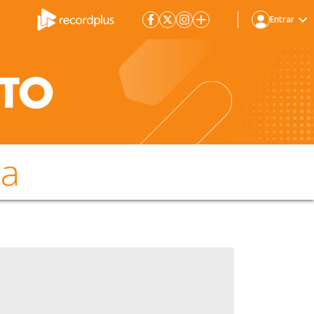
Entrar
da