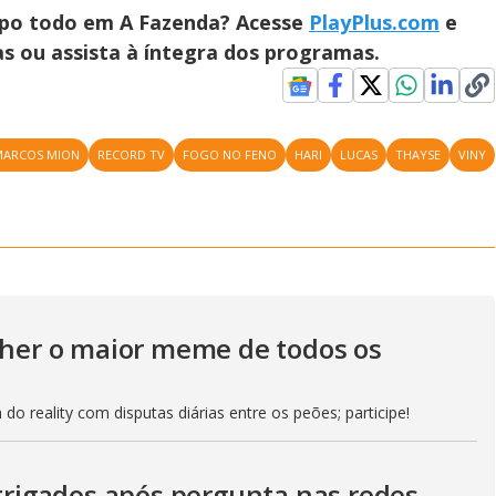
mpo todo em A Fazenda? Acesse
PlayPlus.com
e
a
l
s ou assista à íntegra dos programas.
o
g
MARCOS MION
RECORD TV
FOGO NO FENO
HARI
LUCAS
THAYSE
VINY
olher o maior meme de todos os
do reality com disputas diárias entre os peões; participe!
ntrigados após pergunta nas redes