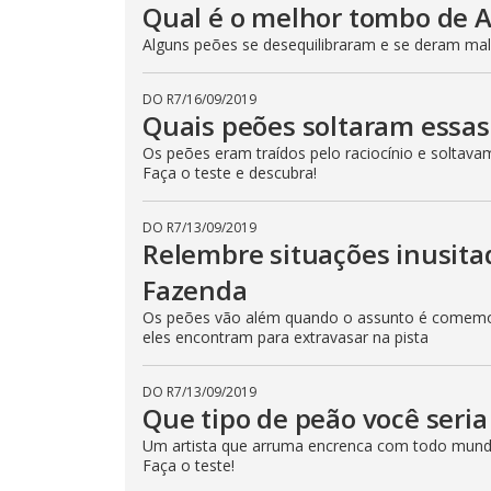
Qual é o melhor tombo de 
t
t
o
Alguns peões se desequilibraram e se deram mal!
n
.
DO R7
/
16/09/2019
Quais peões soltaram essas
Os peões eram traídos pelo raciocínio e soltava
Faça o teste e descubra!
DO R7
/
13/09/2019
Relembre situações inusit
Fazenda
Os peões vão além quando o assunto é comemor
eles encontram para extravasar na pista
DO R7
/
13/09/2019
Que tipo de peão você seri
Um artista que arruma encrenca com todo mund
Faça o teste!