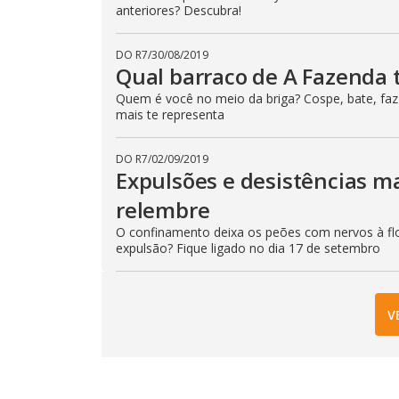
anteriores? Descubra!
DO R7
/
30/08/2019
Qual barraco de A Fazenda t
Quem é você no meio da briga? Cospe, bate, faz a
mais te representa
DO R7
/
02/09/2019
Expulsões e desistências m
relembre
O confinamento deixa os peões com nervos à flo
expulsão? Fique ligado no dia 17 de setembro
V