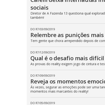
e
sociais
E
s
c
Diretor de A Fazenda 13 questiona qual explorador
a
também!
p
e
k
e
DO R7
/
03/09/2019
y
Relembre as punições mais 
o
r
Tem gente que chora arrependido depois de come
a
c
t
i
DO R7
/
12/09/2019
v
Qual é o desafio mais difíci
a
t
As provas do reality exigem jogo de cintura e t
i
n
g
t
DO R7
/
09/09/2019
h
Reveja os momentos emoci
e
c
Ás vezes, segurar as emoções pode ser uma taref
l
momentos mais marcantes do reality!
o
s
e
b
DO R7
/
05/09/2019
u