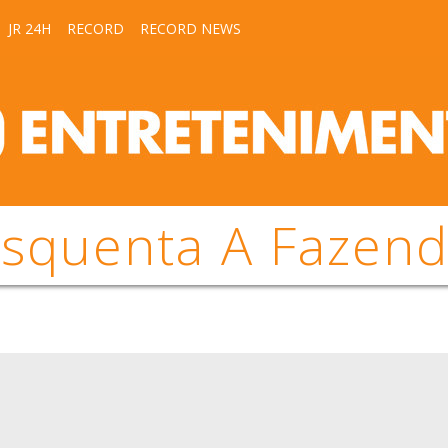
JR 24H
RECORD
RECORD NEWS
squenta A Fazen