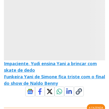
w
i
.
i
n
T
a
h
d
i
l
o
s
o
m
w
o
g
.
d
a
l
c
a
n
b
e
c
l
o
Impaciente, Yudi ensina Yani a brincar com
s
e
skate de dedo
d
b
Funkeira Yani de Simone fica triste com o final
y
p
do show de Naldo Benny
r
e
s
s
i
n
g
A FAZENDA