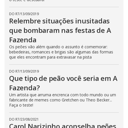
b
u
t
t
DO R7
/
13/09/2019
o
Relembre situações inusitadas
n
.
que bombaram nas festas de A
Fazenda
Os peões vão além quando o assunto é comemorar:
bebedeiras, romances e brigas são algumas das formas
que eles encontram para extravasar na pista
DO R7
/
13/09/2019
Que tipo de peão você seria em A
Fazenda?
Um artista que arruma encrenca com todo mundo ou um
fabricante de memes como Gretchen ou Theo Becker...
Faça o teste!
DO R7
/
23/08/2021
Carol Narizinho aconselha peões