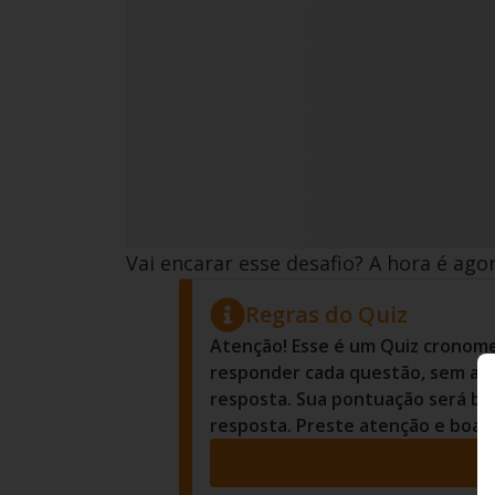
Vai encarar esse desafio? A hora é agor
Regras do Quiz
Atenção! Esse é um Quiz cronom
responder cada questão, sem a po
resposta. Sua pontuação será ba
resposta. Preste atenção e boa s