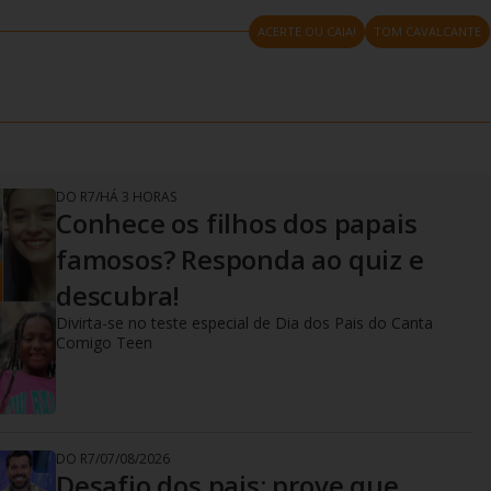
ACERTE OU CAIA!
TOM CAVALCANTE
DO R7
/
HÁ 3 HORAS
Conhece os filhos dos papais
famosos? Responda ao quiz e
descubra!
Divirta-se no teste especial de Dia dos Pais do Canta
Comigo Teen
DO R7
/
07/08/2026
Desafio dos pais: prove que