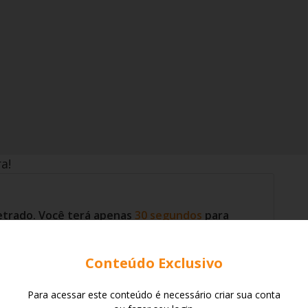
a!
etrado. Você terá apenas
30
segundos
para
ssibilidade de retornar para alterar sua
seada no total de acertos e no tempo de
Conteúdo Exclusivo
orte!
Iniciar Quiz
Para acessar este conteúdo é necessário criar sua conta