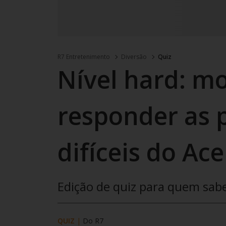
R7 Entretenimento
Diversão
Quiz
Nível hard: m
responder as 
difíceis do Ace
Edição de quiz para quem sabe
QUIZ
|
Do R7