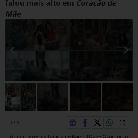
falou mais alto em
Coração de
Mãe
1
/
8
As mulheres da família de Karsu (Özge Özpirinçci)