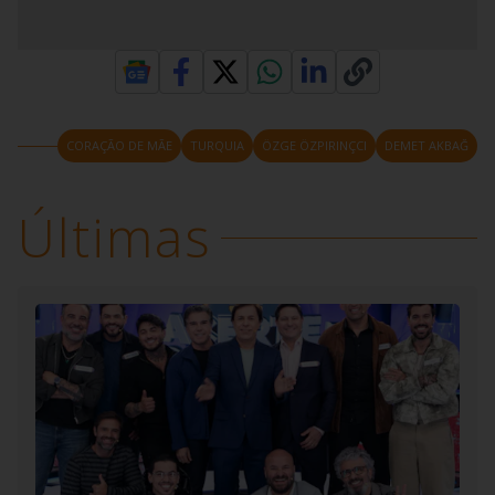
CORAÇÃO DE MÃE
TURQUIA
ÖZGE ÖZPIRINÇCI
DEMET AKBAĞ
Últimas