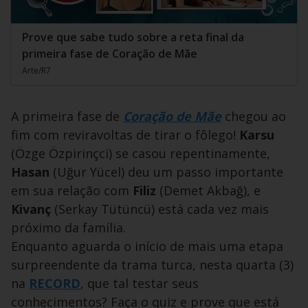
Prove que sabe tudo sobre a reta final da
primeira fase de Coração de Mãe
Arte/R7
A primeira fase de
Coração de Mãe
chegou ao
fim com reviravoltas de tirar o fôlego!
Karsu
(Özge Özpirinçci) se casou repentinamente,
Hasan
(Uğur Yücel) deu um passo importante
em sua relação com
Filiz
(Demet Akbağ), e
Kivanç
(Serkay Tütüncü) está cada vez mais
próximo da família.
Enquanto aguarda o início de mais uma etapa
surpreendente da trama turca, nesta quarta (3)
na
RECORD
, que tal testar seus
conhecimentos? Faça o quiz e prove que está