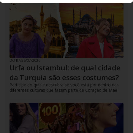
DO R7
/
26/07/2026
Urfa ou Istambul: de qual cidade
da Turquia são esses costumes?
Participe do quiz e descubra se você está por dentro das
diferentes culturas que fazem parte de Coração de Mãe