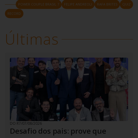
POWER COUPLE BRASIL 7
FELIPE ANDREOLI
RAFA BRITES
QUIZ
RECORD
Últimas
DO R7
/
07/08/2026
Desafio dos pais: prove que