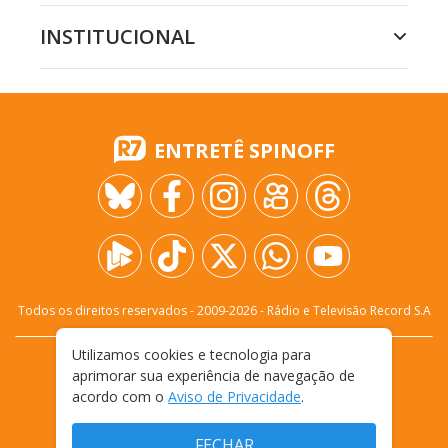
INSTITUCIONAL
ENTRETÊ SPINOFF
Todos os direitos reservados - 2009-
2026
- Rádio e Televisão Record S.A
Utilizamos cookies e tecnologia para
CARREIRA
FALE CONOSCO
PRIVACIDADE
aprimorar sua experiência de navegação de
TERMOS E CONDIÇÕES DE USO
acordo com o
Aviso de Privacidade
.
FECHAR