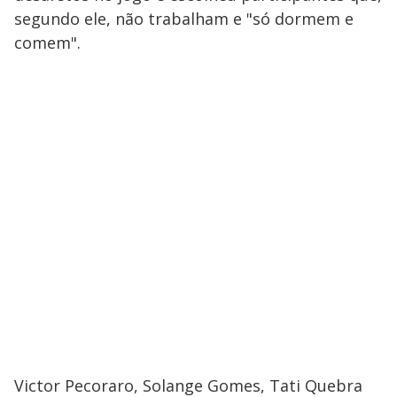
V
u
d
segundo ele, não trabalham e "só dormem e
o
comem".
i
d
e
o
Victor Pecoraro, Solange Gomes, Tati Quebra