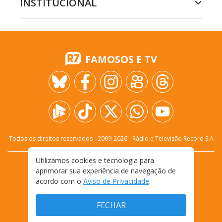
INSTITUCIONAL
FAMOSOS E TV
Todos os direitos reservados - 2009-
2026
- Rádio e Televisão Record S.A
Utilizamos cookies e tecnologia para
CARREIRA
FALE CONOSCO
PRIVACIDADE
aprimorar sua experiência de navegação de
TERMOS E CONDIÇÕES DE USO
acordo com o
Aviso de Privacidade
.
FECHAR