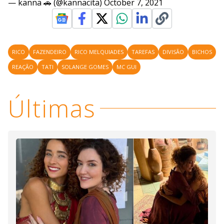
— kanna 🚗 (@kannacita)
October 7, 2021
RICO
FAZENDEIRO
RICO MELQUIADES
TAREFAS
DIVISÃO
BICHOS
REAÇÃO
TATI
SOLANGE GOMES
MC GUI
Últimas