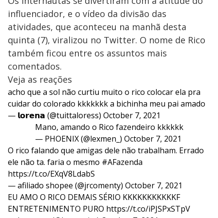
Os internautas se divertiram com a atitude do
influenciador, e o vídeo da divisão das
atividades, que aconteceu na manhã desta
quinta (7), viralizou no Twitter. O nome de Rico
também ficou entre os assuntos mais
comentados.
Veja as reações
acho que a sol não curtiu muito o rico colocar ela pra
cuidar do colorado kkkkkkk a bichinha meu pai amado
— 𝗹𝗼𝗿𝗲𝗻𝗮 (@tuittaloress)
October 7, 2021
Mano, amando o Rico fazendeiro kkkkkk
— PHOENIX (@lexmen_)
October 7, 2021
O rico falando que amigas dele não trabalham. Errado
ele não ta. faria o mesmo
#AFazenda
https://t.co/EXqV8LdabS
— afiliado shopee (@jrcomenty)
October 7, 2021
EU AMO O RICO DEMAIS SÉRIO KKKKKKKKKKKF
ENTRETENIMENTO PURO
https://t.co/iPJSPxSTpV