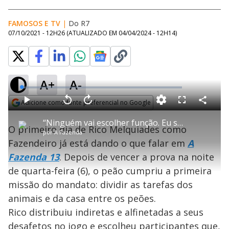
FAMOSOS E TV
|
Do R7
07/10/2021 - 12H26
(ATUALIZADO EM
04/04/2024 - 12H14
)
A+
A-
L
o
a
Adicione como fonte preferencial no Google
d
C
P
V
A
P
F
e
o
l
o
v
u
Opens in new window
d
m
a
l
a
l
:
“Ninguém vai escolher função. Eu sou o Fazendeiro”, diz Rico ao delegar as tarefas - A Fazenda 13
p
y
t
n
l
1
O primeiro dia de Rico Melquiades como
a
a
ç
s
.
por
A Fazenda
r
r
a
c
8
t
1
r
l
r
4
Fazendeiro já está dando o que falar em
A
i
0
1
e
%
l
s
0
e
h
Fazenda 13
. Depois de vencer a prova na noite
e
s
n
a
g
e
r
u
g
de quarta-feira (6), o peão cumpriu a primeira
n
u
a
d
n
o
d
missão do mandato: dividir as tarefas dos
s
o
s
animais e da casa entre os peões.
y
Rico distribuiu indiretas e alfinetadas a seus
desafetos no jogo e escolheu participantes que,
M