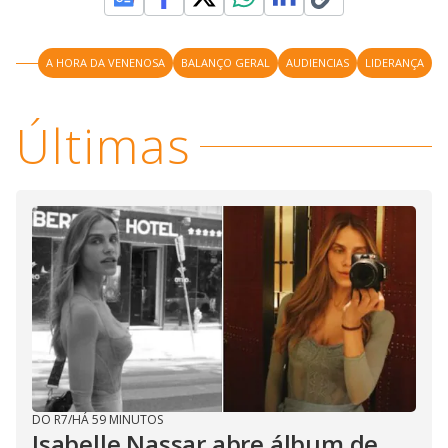
A HORA DA VENENOSA
BALANÇO GERAL
AUDIENCIAS
LIDERANÇA
Últimas
DO R7
/
HÁ 59 MINUTOS
Isabelle Nassar abre álbum de