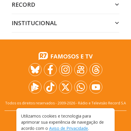
RECORD
INSTITUCIONAL
FAMOSOS E TV
Todos os direitos reservados - 2009-
2026
- Rádio e Televisão Record S.A
Utilizamos cookies e tecnologia para
CARREIRA
FALE CONOSCO
PRIVACIDADE
aprimorar sua experiência de navegação de
TERMOS E CONDIÇÕES DE USO
acordo com o
Aviso de Privacidade
.