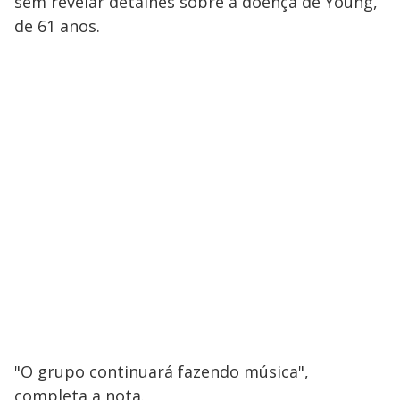
sem revelar detalhes sobre a doença de Young,
de 61 anos.
"O grupo continuará fazendo música",
completa a nota.