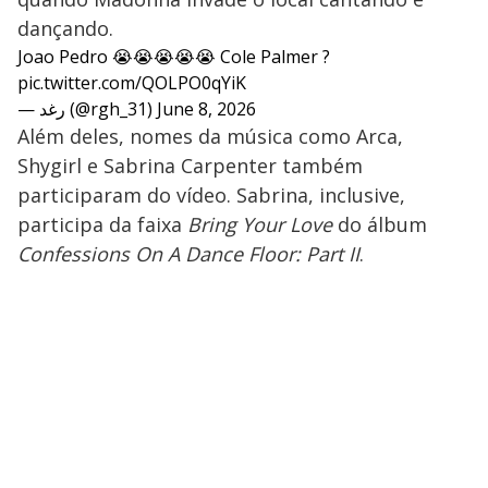
dançando.
Joao Pedro 😭😭😭😭😭 Cole Palmer ?
pic.twitter.com/QOLPO0qYiK
— رغد (@rgh_31)
June 8, 2026
Além deles, nomes da música como Arca,
Shygirl e Sabrina Carpenter também
participaram do vídeo. Sabrina, inclusive,
participa da faixa
Bring Your Love
do álbum
Confessions On A Dance Floor: Part II
.