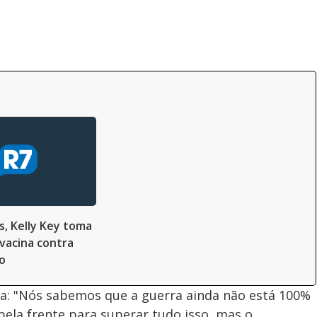
s, Kelly Key toma
 vacina contra
io
: "Nós sabemos que a guerra ainda não está 100%
ela frente para superar tudo isso, mas o