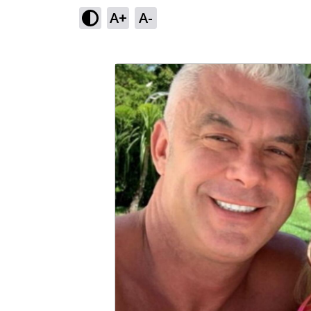
A+
A-